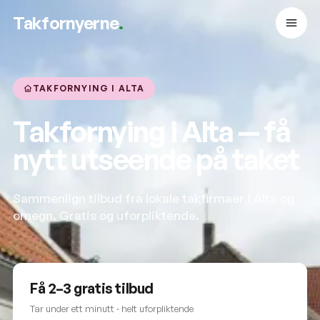
Takfornyerne
.
TAKFORNYING I ALTA
Takfornying i Alta — få
nytt utseende på taket
Sammenlign tilbud fra lokale takfirmaer i Alta og
omegn. Gratis og uforpliktende.
Få 2–3 gratis tilbud
Tar under ett minutt · helt uforpliktende