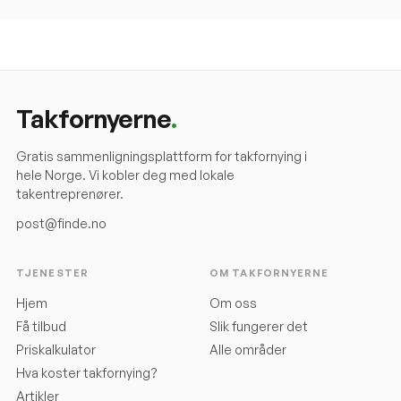
Takfornyerne
.
Gratis sammenligningsplattform for takfornying i
hele Norge. Vi kobler deg med lokale
takentreprenører.
post@finde.no
TJENESTER
OM TAKFORNYERNE
Hjem
Om oss
Få tilbud
Slik fungerer det
Priskalkulator
Alle områder
Hva koster takfornying?
Artikler