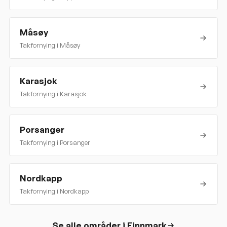
Måsøy
Takfornying i
Måsøy
Karasjok
Takfornying i
Karasjok
Porsanger
Takfornying i
Porsanger
Nordkapp
Takfornying i
Nordkapp
Se alle områder i
Finnmark