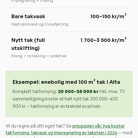
impregnering + maling
Bare takvask
100–150 kr/m²
Høytrykksvask og mosefjerning
Nytt tak (full
1 700–3 500 kr/m²
utskifting)
Riving + ny tekking + undertak
Eksempel: enebolig med 100 m² tak i
Alta
Komplett takfornying:
20 000
–
35 000
kr
inkl. mva. Til
sammenligning koster et helt nytt tak 200 000–400
000 kr — takfornying er en brøkdel av prisen.
Vil du regne på ditt eget tak? Se
prisguiden vår: hva koster
takfornying, takvask og impregnering av takstein i 2026
— med