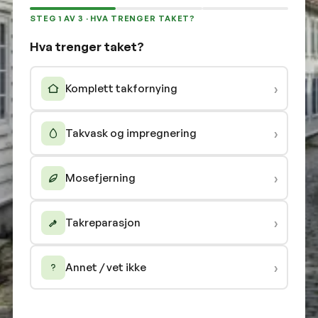
STEG 1 AV 3 · HVA TRENGER TAKET?
Hva trenger taket?
›
Komplett takfornying
›
Takvask og impregnering
›
Mosefjerning
›
Takreparasjon
›
Annet / vet ikke