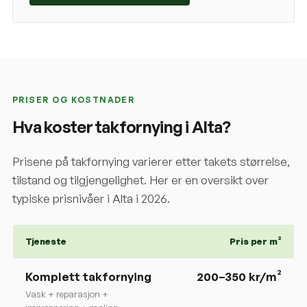
PRISER OG KOSTNADER
Hva koster takfornying i
Alta
?
Prisene på takfornying varierer etter takets størrelse,
tilstand og tilgjengelighet. Her er en oversikt over
typiske prisnivåer i
Alta
i 2026.
Tjeneste
Pris per m²
Komplett takfornying
200
–
350
kr/m²
Vask + reparasjon +