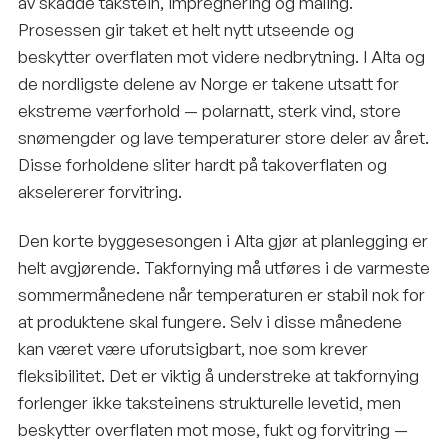
av skadde takstein, impregnering og maling.
Prosessen gir taket et helt nytt utseende og
beskytter overflaten mot videre nedbrytning. I Alta og
de nordligste delene av Norge er takene utsatt for
ekstreme værforhold — polarnatt, sterk vind, store
snømengder og lave temperaturer store deler av året.
Disse forholdene sliter hardt på takoverflaten og
akselererer forvitring.
Den korte byggesesongen i Alta gjør at planlegging er
helt avgjørende. Takfornying må utføres i de varmeste
sommermånedene når temperaturen er stabil nok for
at produktene skal fungere. Selv i disse månedene
kan været være uforutsigbart, noe som krever
fleksibilitet. Det er viktig å understreke at takfornying
forlenger ikke taksteinens strukturelle levetid, men
beskytter overflaten mot mose, fukt og forvitring —