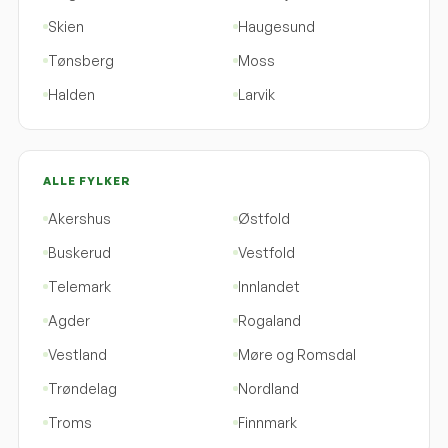
Skien
Haugesund
Tønsberg
Moss
Halden
Larvik
ALLE FYLKER
Akershus
Østfold
Buskerud
Vestfold
Telemark
Innlandet
Agder
Rogaland
Vestland
Møre og Romsdal
Trøndelag
Nordland
Troms
Finnmark