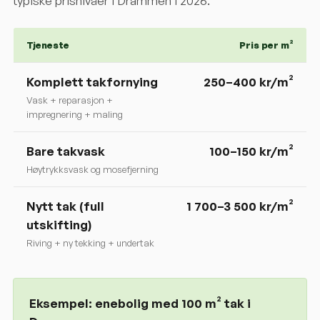
typiske prisnivåer i
Drammen
i 2026.
Tjeneste
Pris per m²
Komplett takfornying
250
–
400
kr/m²
Vask + reparasjon +
impregnering + maling
Bare takvask
100–150 kr/m²
Høytrykksvask og mosefjerning
Nytt tak (full
1 700–3 500 kr/m²
utskifting)
Riving + ny tekking + undertak
Eksempel: enebolig med 100 m² tak i