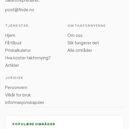
takentreprenører.
post@finde.no
TJENESTER
OM TAKFORNYERNE
Hjem
Om oss
Få tilbud
Slik fungerer det
Priskalkulator
Alle områder
Hva koster takfornying?
Artikler
JURIDISK
Personvern
Vilkår for bruk
Informasjonskapsler
POPULÆRE OMRÅDER