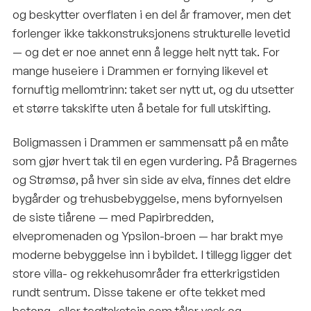
og beskytter overflaten i en del år framover, men det
forlenger ikke takkonstruksjonens strukturelle levetid
— og det er noe annet enn å legge helt nytt tak. For
mange huseiere i Drammen er fornying likevel et
fornuftig mellomtrinn: taket ser nytt ut, og du utsetter
et større takskifte uten å betale for full utskifting.
Boligmassen i Drammen er sammensatt på en måte
som gjør hvert tak til en egen vurdering. På Bragernes
og Strømsø, på hver sin side av elva, finnes det eldre
bygårder og trehusbebyggelse, mens byfornyelsen
de siste tiårene — med Papirbredden,
elvepromenaden og Ypsilon-broen — har brakt mye
moderne bebyggelse inn i bybildet. I tillegg ligger det
store villa- og rekkehusområder fra etterkrigstiden
rundt sentrum. Disse takene er ofte tekket med
betong- eller tegltakstein som tåler vask og