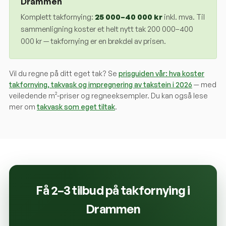
Drammen
Komplett takfornying:
25 000
–
40 000
kr
inkl. mva. Til
sammenligning koster et helt nytt tak 200 000–400
000 kr — takfornying er en brøkdel av prisen.
Vil du regne på ditt eget tak? Se
prisguiden vår: hva koster
takfornying, takvask og impregnering av takstein i 2026
— med
veiledende m²-priser og regneeksempler. Du kan også lese
mer om
takvask som eget tiltak
.
Få 2–3 tilbud på takfornying i
Drammen