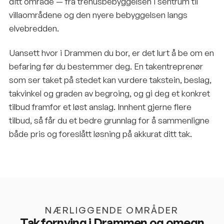
ditt område — fra trehusbebyggelsen i sentrum til
villaområdene og den nyere bebyggelsen langs
elvebredden.
Uansett hvor i Drammen du bor, er det lurt å be om en
befaring før du bestemmer deg. En takentreprenør
som ser taket på stedet kan vurdere takstein, beslag,
takvinkel og graden av begroing, og gi deg et konkret
tilbud framfor et løst anslag. Innhent gjerne flere
tilbud, så får du et bedre grunnlag for å sammenligne
både pris og foreslått løsning på akkurat ditt tak.
NÆRLIGGENDE OMRÅDER
Takfornying i
Drammen
og omegn