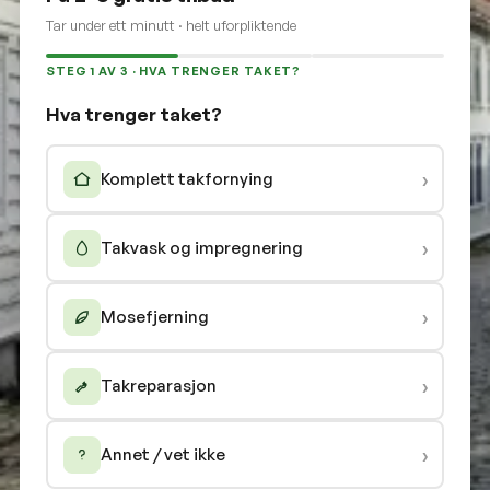
Tar under ett minutt · helt uforpliktende
STEG 1 AV 3 · HVA TRENGER TAKET?
Hva trenger taket?
›
Komplett takfornying
›
Takvask og impregnering
›
Mosefjerning
›
Takreparasjon
›
Annet / vet ikke