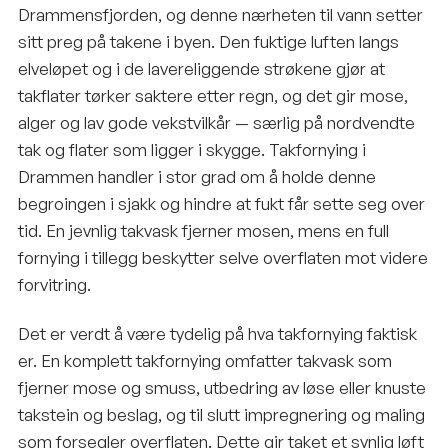
Drammensfjorden, og denne nærheten til vann setter
sitt preg på takene i byen. Den fuktige luften langs
elveløpet og i de lavereliggende strøkene gjør at
takflater tørker saktere etter regn, og det gir mose,
alger og lav gode vekstvilkår — særlig på nordvendte
tak og flater som ligger i skygge. Takfornying i
Drammen handler i stor grad om å holde denne
begroingen i sjakk og hindre at fukt får sette seg over
tid. En jevnlig takvask fjerner mosen, mens en full
fornying i tillegg beskytter selve overflaten mot videre
forvitring.
Det er verdt å være tydelig på hva takfornying faktisk
er. En komplett takfornying omfatter takvask som
fjerner mose og smuss, utbedring av løse eller knuste
takstein og beslag, og til slutt impregnering og maling
som forsegler overflaten. Dette gir taket et synlig løft