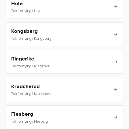
Hole
Takfornying i
Hole
Kongsberg
Takfornying i
Kongsberg
Ringerike
Takfornying i
Ringerike
Krødsherad
Takfornying i
Krødsherad
Flesberg
Takfornying i
Flesberg