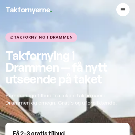
Takfornyerne
.
TAKFORNYING I DRAMMEN
Takfornying i
Drammen — få nytt
utseende på taket
Sammenlign tilbud fra lokale takfirmaer i
Drammen og omegn. Gratis og uforpliktende.
Få 2–3 gratis tilbud