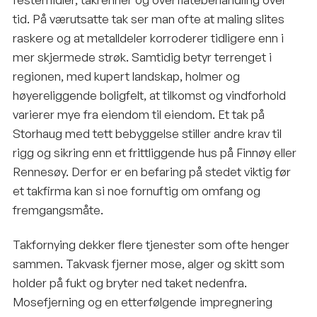
tid. På værutsatte tak ser man ofte at maling slites
raskere og at metalldeler korroderer tidligere enn i
mer skjermede strøk. Samtidig betyr terrenget i
regionen, med kupert landskap, holmer og
høyereliggende boligfelt, at tilkomst og vindforhold
varierer mye fra eiendom til eiendom. Et tak på
Storhaug med tett bebyggelse stiller andre krav til
rigg og sikring enn et frittliggende hus på Finnøy eller
Rennesøy. Derfor er en befaring på stedet viktig før
et takfirma kan si noe fornuftig om omfang og
fremgangsmåte.
Takfornying dekker flere tjenester som ofte henger
sammen. Takvask fjerner mose, alger og skitt som
holder på fukt og bryter ned taket nedenfra.
Mosefjerning og en etterfølgende impregnering