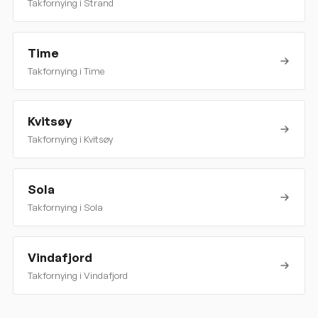
Takfornying i
Strand
Time
Takfornying i
Time
Kvitsøy
Takfornying i
Kvitsøy
Sola
Takfornying i
Sola
Vindafjord
Takfornying i
Vindafjord