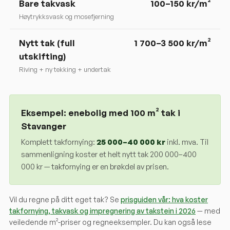
Bare takvask
100–150 kr/m²
Høytrykksvask og mosefjerning
Nytt tak (full
1 700–3 500 kr/m²
utskifting)
Riving + ny tekking + undertak
Eksempel: enebolig med 100 m² tak i
Stavanger
Komplett takfornying:
25 000
–
40 000
kr
inkl. mva. Til
sammenligning koster et helt nytt tak 200 000–400
000 kr — takfornying er en brøkdel av prisen.
Vil du regne på ditt eget tak? Se
prisguiden vår: hva koster
takfornying, takvask og impregnering av takstein i 2026
— med
veiledende m²-priser og regneeksempler. Du kan også lese