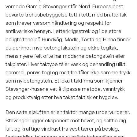
vernede Gamle Stavanger står Nord-Europas best
bevarte trehusbebyggelse tett i tett, med bratte tak
som krever varsom håndtering og respekt for
antikvariske hensyn. I etterkrigsstrøk og i de store
boligfeltene på Hundvåg, Madla, Tasta og Hinna finner
du derimot mye betongtakstein og eldre tegltak,
mens nyere felt ofte har moderne betongstein eller
takplater. Hver taktype tåler vask og behandling ulikt:
gammel, porøs tegl og malt tre tåler ikke samme trykk
som ny betongstein. Et lokalt takfirma som kjenner
Stavanger-husene vet å tilpasse metode, vanntrykk
og produktvalg etter hva taket faktisk er bygd av.
Den salte sjøluften er en faktor mange undervurderer.
Stavanger ligger eksponert mot havet, og saltholdig
luft og kraftige vindkast fra vest tærer på beslag,
festemidler, takrenner og overflatebehandling over