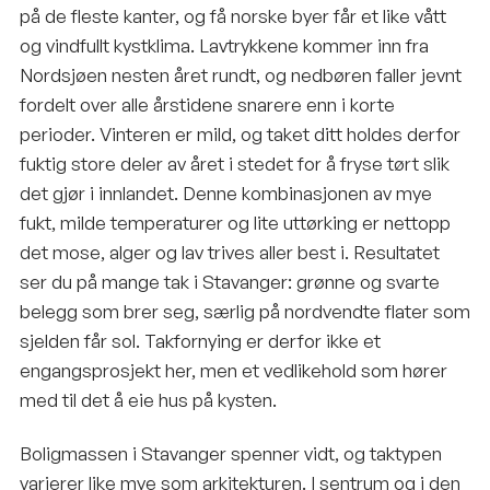
på de fleste kanter, og få norske byer får et like vått
og vindfullt kystklima. Lavtrykkene kommer inn fra
Nordsjøen nesten året rundt, og nedbøren faller jevnt
fordelt over alle årstidene snarere enn i korte
perioder. Vinteren er mild, og taket ditt holdes derfor
fuktig store deler av året i stedet for å fryse tørt slik
det gjør i innlandet. Denne kombinasjonen av mye
fukt, milde temperaturer og lite uttørking er nettopp
det mose, alger og lav trives aller best i. Resultatet
ser du på mange tak i Stavanger: grønne og svarte
belegg som brer seg, særlig på nordvendte flater som
sjelden får sol. Takfornying er derfor ikke et
engangsprosjekt her, men et vedlikehold som hører
med til det å eie hus på kysten.
Boligmassen i Stavanger spenner vidt, og taktypen
varierer like mye som arkitekturen. I sentrum og i den