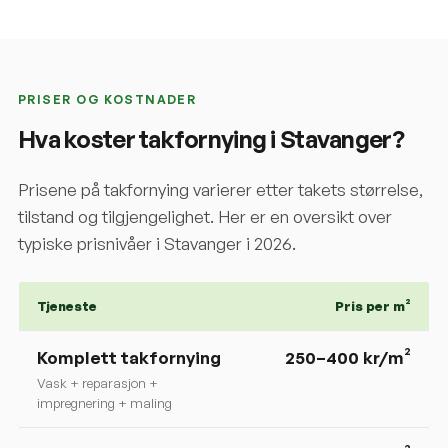
PRISER OG KOSTNADER
Hva koster takfornying i
Stavanger
?
Prisene på takfornying varierer etter takets størrelse,
tilstand og tilgjengelighet. Her er en oversikt over
typiske prisnivåer i
Stavanger
i 2026.
Tjeneste
Pris per m²
Komplett takfornying
250
–
400
kr/m²
Vask + reparasjon +
impregnering + maling