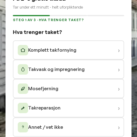
Tar under ett minutt · helt uforpliktende
STEG 1 AV 3 · HVA TRENGER TAKET?
Hva trenger taket?
›
Komplett takfornying
›
Takvask og impregnering
›
Mosefjerning
›
Takreparasjon
›
Annet / vet ikke