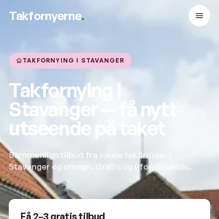
Takfornyerne
.
TAKFORNYING I STAVANGER
Takfornying i
Stavanger — få nytt
utseende på taket
Sammenlign tilbud fra lokale takfirmaer i
Stavanger og omegn. Gratis og uforpliktende.
Få 2–3 gratis tilbud