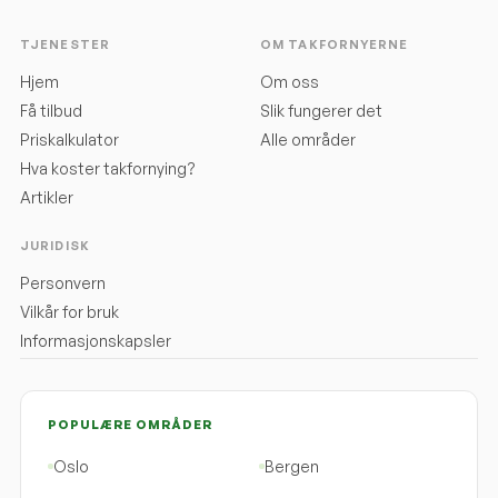
TJENESTER
OM TAKFORNYERNE
Hjem
Om oss
Få tilbud
Slik fungerer det
Priskalkulator
Alle områder
Hva koster takfornying?
Artikler
JURIDISK
Personvern
Vilkår for bruk
Informasjonskapsler
POPULÆRE OMRÅDER
Oslo
Bergen