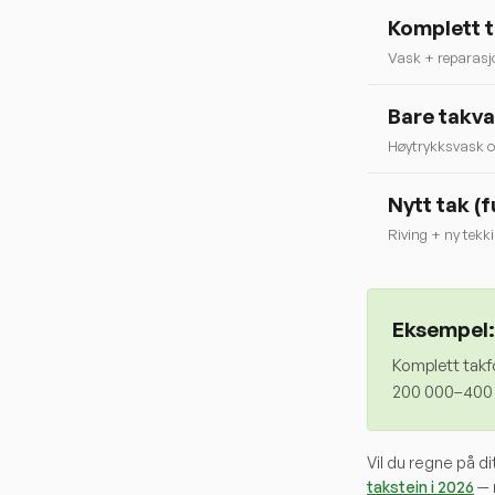
Komplett 
Vask + reparasj
Bare takv
Høytrykksvask o
Nytt tak (f
Riving + ny tekk
Eksempel:
Komplett takf
200 000–400 0
Vil du regne på d
takstein i 2026
— 