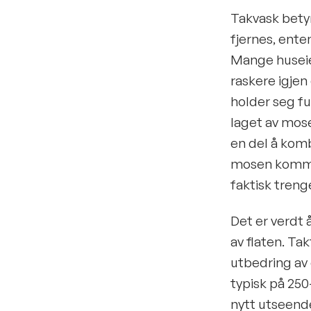
Takvask betyr
fjernes, ent
Mange huseier
raskere igje
holder seg fu
laget av mose
en del å komb
mosen kommer
faktisk treng
Det er verdt 
av flaten. Ta
utbedring av 
typisk på 250
nytt utseende