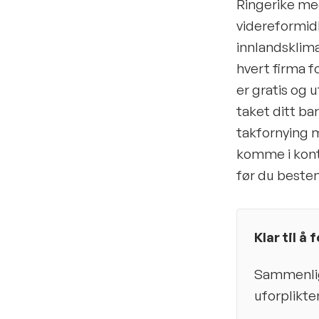
Ringerike med
videreformidl
innlandsklim
hvert firma f
er gratis og 
taket ditt bar
takfornying 
komme i kont
før du best
Klar til å
Sammenlign
uforplikte