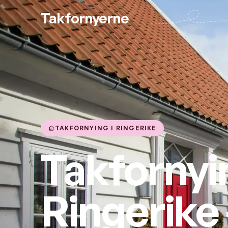
Takfornyerne
.
TAKFORNYING I RINGERIKE
Takfornyin
Ringerike 