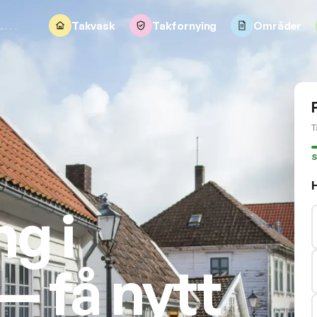
Takvask
Takfornying
Områder
T
S
g i
— få nytt