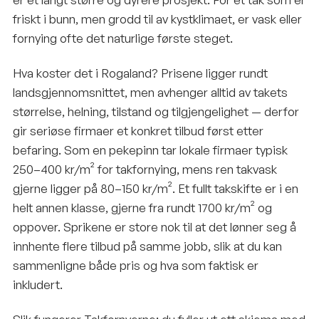
friskt i bunn, men grodd til av kystklimaet, er vask eller
fornying ofte det naturlige første steget.
Hva koster det i Rogaland? Prisene ligger rundt
landsgjennomsnittet, men avhenger alltid av takets
størrelse, helning, tilstand og tilgjengelighet — derfor
gir seriøse firmaer et konkret tilbud først etter
befaring. Som en pekepinn tar lokale firmaer typisk
250–400 kr/m² for takfornying, mens ren takvask
gjerne ligger på 80–150 kr/m². Et fullt takskifte er i en
helt annen klasse, gjerne fra rundt 1700 kr/m² og
oppover. Sprikene er store nok til at det lønner seg å
innhente flere tilbud på samme jobb, slik at du kan
sammenligne både pris og hva som faktisk er
inkludert.