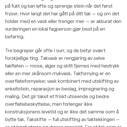
på fukt og kan løfte og sprenge stein når det først
fryser. Hvor langt det har gått på ditt tak — og om det
holder med en vask eller trenger mer — er akkurat den
vurderingen en lokal fagperson gjør best på en
befaring.
Tre begreper går ofte i surr, og de betyr svært
forskjellige ting. Takvask er rengjøring av selve
takflaten — mose, alger og skitt fjernes med høytrykk
eller en mer skånsom mykvask. Takfornying er en
overflatefornyelse: vask kombinert med utskifting av
enkeltstein, reparasjon av beslag, impregnering og
maling. Det gir taket et friskt utseende og bedre
overflatebeskyttelse, men forlenger ikke
konstruksjonens levetid og er ikke det samme som å
bytte tak. Takskifte — full utskifting av taktekkingen —
er et langt større og dyrere prosjekt. For et tak som er