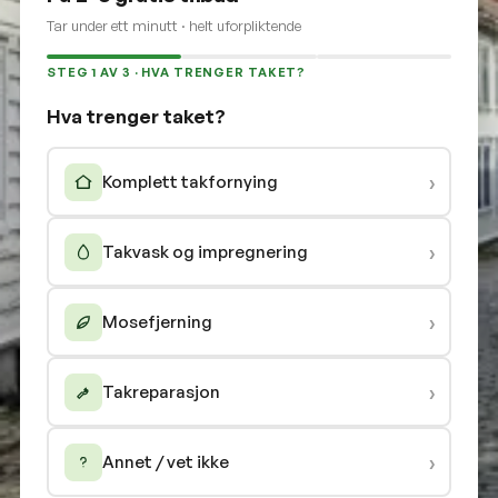
Tar under ett minutt · helt uforpliktende
STEG 1 AV 3 · HVA TRENGER TAKET?
Hva trenger taket?
›
Komplett takfornying
›
Takvask og impregnering
›
Mosefjerning
›
Takreparasjon
›
Annet / vet ikke