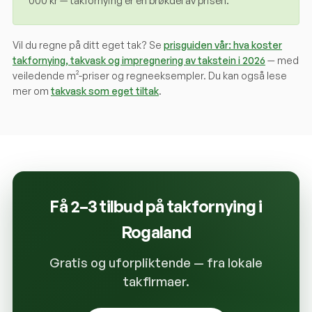
000 kr — takfornying er en brøkdel av prisen.
Vil du regne på ditt eget tak? Se
prisguiden vår: hva koster
takfornying, takvask og impregnering av takstein i 2026
— med
veiledende m²-priser og regneeksempler. Du kan også lese
mer om
takvask som eget tiltak
.
Få 2–3 tilbud på takfornying i
Rogaland
Gratis og uforpliktende — fra lokale
takfirmaer.