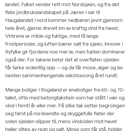
landet. Fylket vender rett mot Nordsjøen, og fra det
flate jordbrukslandskapet på Jæren i sør til
Haugalandet i nord kommer nedbøren jevnt gjennom
hele året, gjerne drevet inn av kraftig vind fra havet.
Vintrene er milde og fuktige, med få lange
frostperioder, og luften bærer salt fra sjøen. Innover i
Ryfylke gir fjordene noe mer le, men fukten dominerer
også der. For takene betyr det at overflaten sjelden
får tørke ordentlig opp — og da får mose, alger og lav
nesten sammenhengende vekstsesong året rundt.
Mange boliger i Rogaland er eneboliger fra 60- og 70-
tallet, ofte med betongtakstein som har stått i vær og
vind i femti år eller mer. På slike tak setter begroingen
seg først på nordvendte og skyggefulle flater der
solen sjelden slipper til, mens vindsiden mot havet
heller slites av regn og salt. Mose som får stå, holder