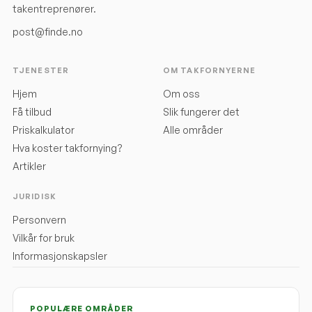
takentreprenører.
post@finde.no
TJENESTER
OM TAKFORNYERNE
Hjem
Om oss
Få tilbud
Slik fungerer det
Priskalkulator
Alle områder
Hva koster takfornying?
Artikler
JURIDISK
Personvern
Vilkår for bruk
Informasjonskapsler
POPULÆRE OMRÅDER