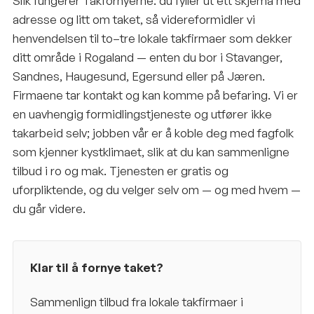
Slik fungerer Takfornyerne: du fyller ut ett skjema med
adresse og litt om taket, så videreformidler vi
henvendelsen til to–tre lokale takfirmaer som dekker
ditt område i Rogaland — enten du bor i Stavanger,
Sandnes, Haugesund, Egersund eller på Jæren.
Firmaene tar kontakt og kan komme på befaring. Vi er
en uavhengig formidlingstjeneste og utfører ikke
takarbeid selv; jobben vår er å koble deg med fagfolk
som kjenner kystklimaet, slik at du kan sammenligne
tilbud i ro og mak. Tjenesten er gratis og
uforpliktende, og du velger selv om — og med hvem —
du går videre.
Klar til å fornye taket?
Sammenlign tilbud fra lokale takfirmaer i