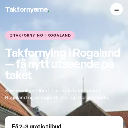
Takfornyerne
.
TAKFORNYING I ROGALAND
Takfornying i Rogaland
— få nytt utseende på
taket
Sammenlign tilbud fra lokale takfirmaer i
Rogaland og omegn. Gratis og uforpliktende.
Få 2–3 gratis tilbud