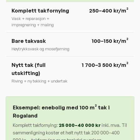
Komplett takfornying
250
–
400
kr/m²
Vask + reparasjon +
impregnering + maling
Bare takvask
100–150 kr/m²
Høytrykksvask og mosefjerning
Nytt tak (full
1 700–3 500 kr/m²
utskifting)
Riving + ny tekking + undertak
Eksempel: enebolig med 100 m² tak i
Rogaland
Komplett takfornying:
25 000
–
40 000
kr
inkl. mva. Til
sammenligning koster et helt nytt tak 200 000–400