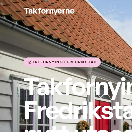
Takfornyerne
.
TAKFORNYING I FREDRIKSTAD
Takfornyin
Fredriksta