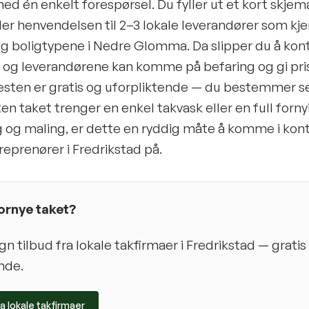
ed én enkelt forespørsel. Du fyller ut et kort skjema
er henvendelsen til 2–3 lokale leverandører som kj
og boligtypene i Nedre Glomma. Da slipper du å kon
, og leverandørene kan komme på befaring og gi pri
nesten er gratis og uforpliktende — du bestemmer se
ten taket trenger en enkel takvask eller en full for
 og maling, er dette en ryddig måte å komme i ko
reprenører i Fredrikstad på.
 fornye taket?
 tilbud fra lokale takfirmaer i
Fredrikstad
— gratis
nde.
ra lokale takfirmaer