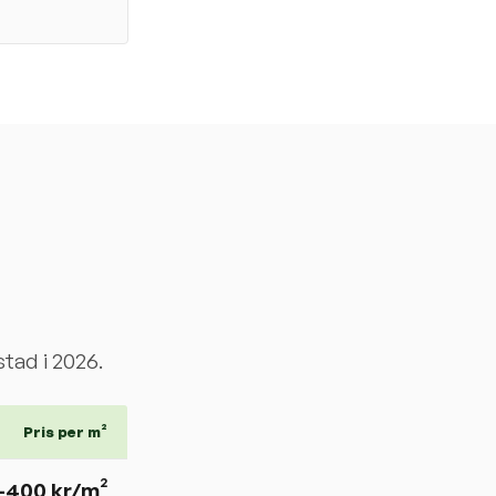
stad
i 2026.
Pris per m²
–
400
kr/m²