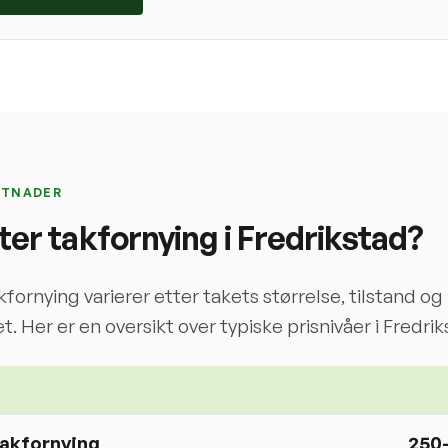
STNADER
ter takfornying i
Fredrikstad
?
kfornying varierer etter takets størrelse, tilstand og
t. Her er en oversikt over typiske prisnivåer i
Fredrik
takfornying
250