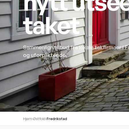
nytt utse
taket
Sammenlign tilbud fra lokale takfirmaer i 
og uforpliktende.
Hjem
›
Østfold
›
Fredrikstad