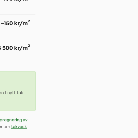
0–150 kr/m²
3 500 kr/m²
elt nytt tak
mpregnering av
er om
takvask