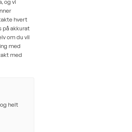
, og vi
enner
takte hvert
s på akkurat
lv om du vil
nying med
ntakt med
 og helt