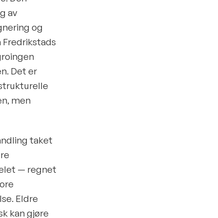
g av
egnering og
m Fredrikstads
groingen
n. Det er
strukturelle
ten, men
ndling taket
dre
let — regnet
tore
se. Eldre
sk kan gjøre