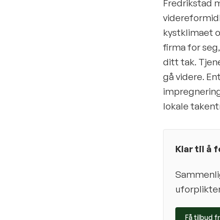
Fredrikstad m
videreformidl
kystklimaet 
firma for seg
ditt tak. Tje
gå videre. En
impregnering
lokale takent
Klar til å
Sammenlign
uforplikte
Få tilbud f