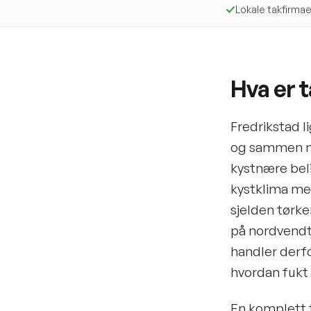
Lokale takfirmae
Hva er t
Fredrikstad l
og sammen me
kystnære bel
kystklima med
sjelden tørker
på nordvendte
handler derfo
hvordan fukt 
En komplett t