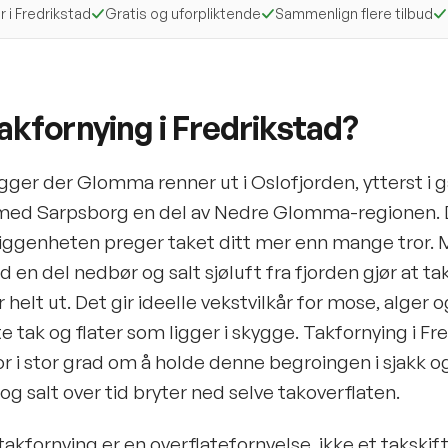
r i Fredrikstad
Gratis og uforpliktende
Sammenlign flere tilbud
akfornying i Fredrikstad?
igger der Glomma renner ut i Oslofjorden, ytterst i
d Sarpsborg en del av Nedre Glomma-regionen. D
iggenheten preger taket ditt mer enn mange tror. Mi
 en del nedbør og salt sjøluft fra fjorden gjør at ta
 helt ut. Det gir ideelle vekstvilkår for mose, alger o
 tak og flater som ligger i skygge. Takfornying i Fr
r i stor grad om å holde denne begroingen i sjakk 
og salt over tid bryter ned selve takoverflaten.
akfornying er en overflatefornyelse, ikke et takskif