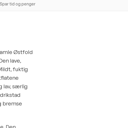
Spar tid og penger
 gamle Østfold
en lave,
ldt, fuktig
kflatene
g lav, særlig
edrikstad
og bremse
te. Den