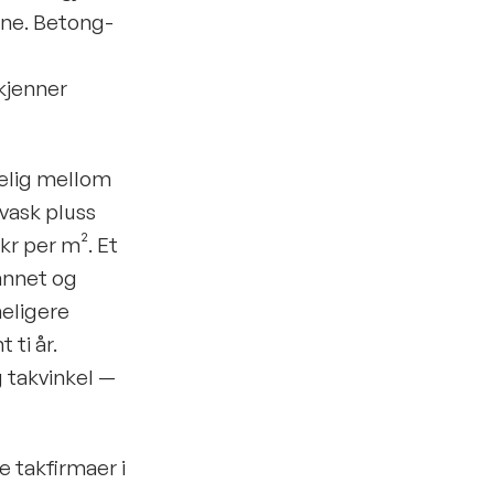
ene. Betong-
kjenner
delig mellom
kvask pluss
kr per m². Et
 annet og
meligere
ti år.
g takvinkel —
 takfirmaer i