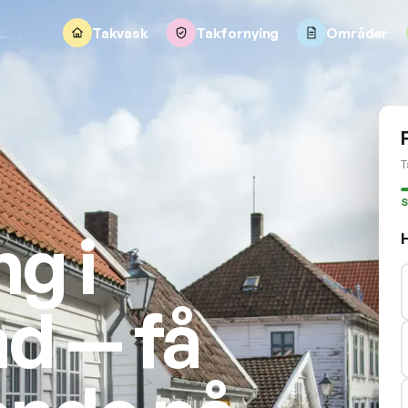
Takvask
Takfornying
Områder
T
S
g i
d — få