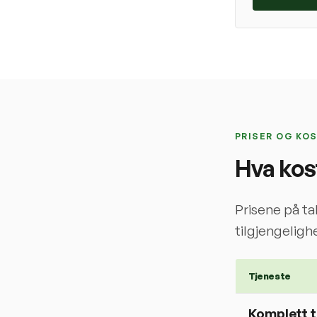
PRISER OG KO
Hva kos
Prisene på ta
tilgjengelighe
Tjeneste
Komplett 