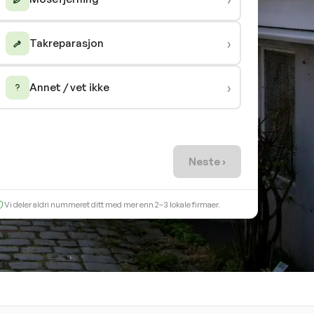
›
Takreparasjon
›
Annet / vet ikke
Neste ›
Vi deler aldri nummeret ditt med mer enn 2–3 lokale firmaer.