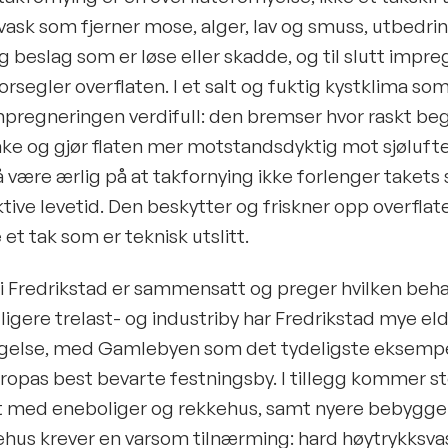
ask som fjerner mose, alger, lav og smuss, utbedrin
g beslag som er løse eller skadde, og til slutt impr
rsegler overflaten. I et salt og fuktig kystklima so
mpregneringen verdifull: den bremser hvor raskt be
ke og gjør flaten mer motstandsdyktig mot sjølufte
g å være ærlig på at takfornying ikke forlenger takets 
ktive levetid. Den beskytter og friskner opp overfla
 et tak som er teknisk utslitt.
i Fredrikstad er sammensatt og preger hvilken beha
dligere trelast- og industriby har Fredrikstad mye el
gelse, med Gamlebyen som det tydeligste eksempe
opas best bevarte festningsby. I tillegg kommer s
lt med eneboliger og rekkehus, samt nyere bebyggel
ehus krever en varsom tilnærming: hard høytrykksva