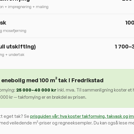
on + impregnering + maling
ask
10
g mosefjerning
ull utskifting)
1 700–
ing + undertak
 enebolig med 100 m² tak i
Fredrikstad
ornying:
25 000
–
40 000
kr
inkl. mva. Til sammenligning koster et h
00 kr — takfornying er en brøkdel av prisen.
itt eget tak? Se
prisguiden vår: hva koster takfornying, takvask og i
med veiledende m²-priser og regneeksempler. Du kan også lese m