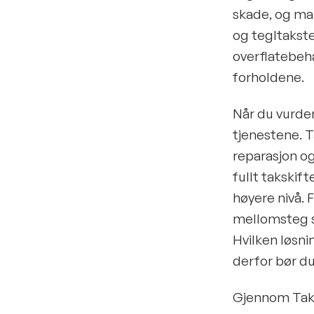
skade, og ma
og tegltakste
overflatebeha
forholdene.
Når du vurder
tjenestene. T
reparasjon og
fullt takskift
høyere nivå.
mellomsteg so
Hvilken løsni
derfor bør d
Gjennom Takfo