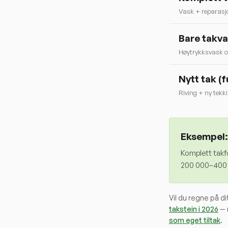
Vask + reparasj
Bare takv
Høytrykksvask o
Nytt tak (f
Riving + ny tekk
Eksempel:
Komplett takf
200 000–400 0
Vil du regne på d
takstein i 2026
— 
som eget tiltak
.