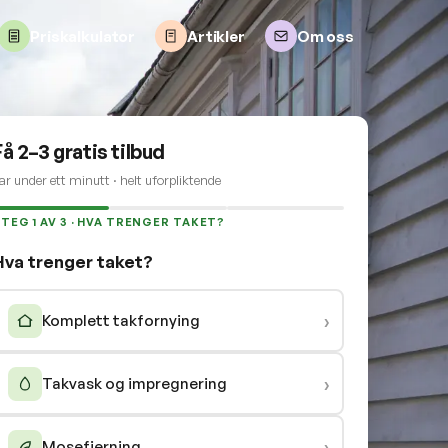
Priskalkulator
Artikler
Om oss
Få 2–3 gratis tilbud
ar under ett minutt · helt uforpliktende
TEG 1 AV 3 · HVA TRENGER TAKET?
Hva trenger taket?
›
Komplett takfornying
›
Takvask og impregnering
›
Mosefjerning