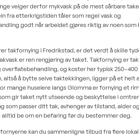
nge velger derfor mykvask på de mest sårbare tak
in fra etterkrigstiden tåler som regel vask og
ndling godt når arbeidet gjøres riktig av noen som 
er takfornying i Fredrikstad, er det verdt å skille ty
akvask er ren rengjøring av taket. Takfornying er ta
 overflatebehandling, og koster her typisk 250–400 
e, altså å bytte selve taktekkingen, ligger på et helt
 For mange huseiere langs Glomma er fornying et ri
m gir taket nytt utseende og beskyttelse i omtrent 
ng som passer ditt tak, avhenger av tilstand, alder o
u alltid be om en befaring før du bestemmer deg.
rnyerne kan du sammenligne tilbud fra flere lokale