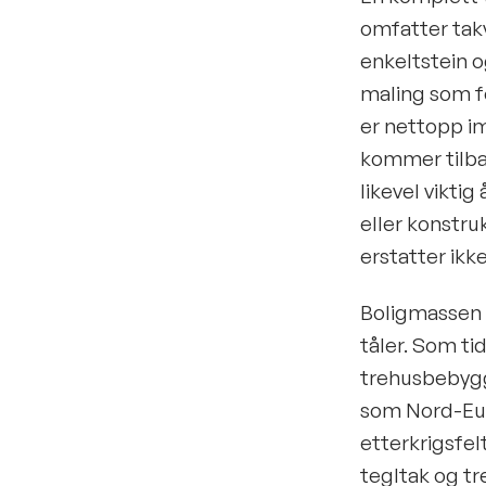
omfatter takv
enkeltstein o
maling som fo
er nettopp i
kommer tilba
likevel vikti
eller konstru
erstatter ikke
Boligmassen 
tåler. Som ti
trehusbebyg
som Nord-Eur
etterkrigsfe
tegltak og tr