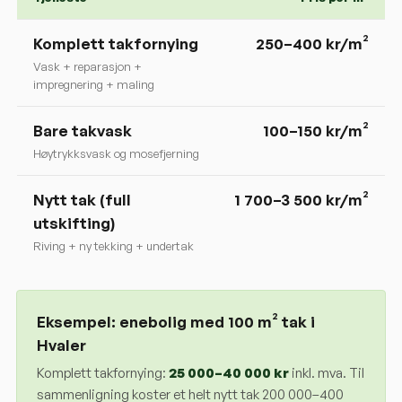
Komplett takfornying
250
–
400
kr/m²
Vask + reparasjon +
impregnering + maling
Bare takvask
100–150 kr/m²
Høytrykksvask og mosefjerning
Nytt tak (full
1 700–3 500 kr/m²
utskifting)
Riving + ny tekking + undertak
Eksempel: enebolig med 100 m² tak i
Hvaler
Komplett takfornying:
25 000
–
40 000
kr
inkl. mva. Til
sammenligning koster et helt nytt tak 200 000–400