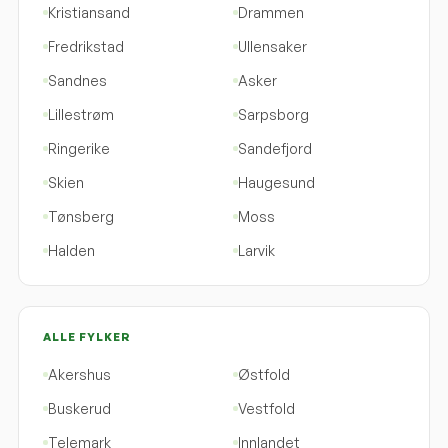
Kristiansand
Drammen
Fredrikstad
Ullensaker
Sandnes
Asker
Lillestrøm
Sarpsborg
Ringerike
Sandefjord
Skien
Haugesund
Tønsberg
Moss
Halden
Larvik
ALLE FYLKER
Akershus
Østfold
Buskerud
Vestfold
Telemark
Innlandet