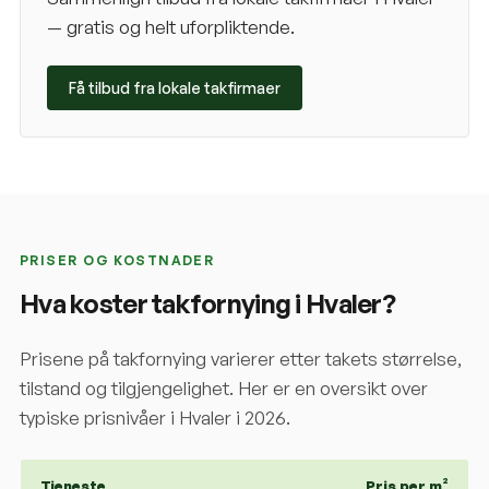
— gratis og helt uforpliktende.
Få tilbud fra lokale takfirmaer
PRISER OG KOSTNADER
Hva koster takfornying i
Hvaler
?
Prisene på takfornying varierer etter takets størrelse,
tilstand og tilgjengelighet. Her er en oversikt over
typiske prisnivåer i
Hvaler
i 2026.
Tjeneste
Pris per m²