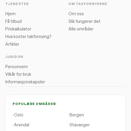
TJENESTER
OM TAKFORNYERNE
Hjem
Om oss
Få tilbud
Slik fungerer det
Priskalkulator
Alle områder
Hva koster takfornying?
Artikler
JURIDISK
Personvern
Vilkår for bruk
Informasjonskapsler
POPULÆRE OMRÅDER
Oslo
Bergen
Arendal
Stavanger