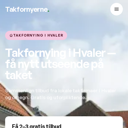
Takfornyerne
.
TAKFORNYING I HVALER
Takfornying i Hvaler —
få nytt utseende på
taket
Sammenlign tilbud fra lokale takfirmaer i Hvaler
og omegn. Gratis og uforpliktende.
Få 2–3 gratis tilbud