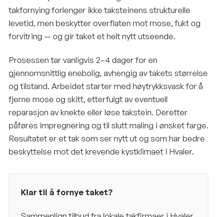
takfornying forlenger ikke taksteinens strukturelle
levetid, men beskytter overflaten mot mose, fukt og
forvitring — og gir taket et helt nytt utseende.
Prosessen tar vanligvis 2–4 dager for en
gjennomsnittlig enebolig, avhengig av takets størrelse
og tilstand. Arbeidet starter med høytrykksvask for å
fjerne mose og skitt, etterfulgt av eventuell
reparasjon av knekte eller løse takstein. Deretter
påføres impregnering og til slutt maling i ønsket farge.
Resultatet er et tak som ser nytt ut og som har bedre
beskyttelse mot det krevende kystklimaet i Hvaler.
Klar til å fornye taket?
Sammenlign tilbud fra lokale takfirmaer i
Hvaler