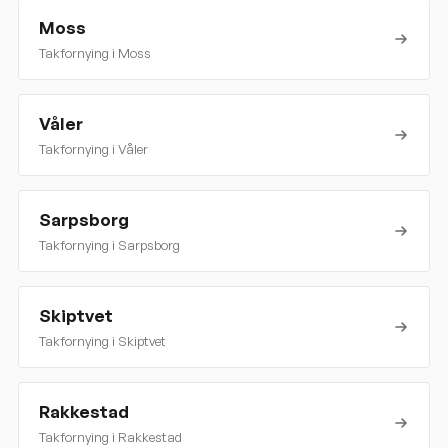
Moss
Takfornying i
Moss
Våler
Takfornying i
Våler
Sarpsborg
Takfornying i
Sarpsborg
Skiptvet
Takfornying i
Skiptvet
Rakkestad
Takfornying i
Rakkestad