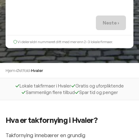
Neste ›
Vi deler aldri nummeret ditt med mer enn 2–3 lokale firmaer.
Hjem
›
Østfold
›
Hvaler
Lokale takfirmaer i Hvaler
Gratis og uforpliktende
Sammenlign flere tilbud
Spar tid og penger
Hva er takfornying i Hvaler?
Takfornying innebærer en grundig