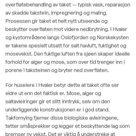
overflatebehandling av taket — typisk vask, reparasjon
av skadde takstein, impregnering og maling.
Prosessen gir taket et helt nytt utseende og
beskytter overflaten mot videre nedbrytning. I Hvaler
og kystområdene langs Oslofjorden og Norskekysten
er takene spesielt utsatt for salt havluft, fuktighet og
mosevekst. Den fuktige luften fra sjøen skaper ideelle
forhold for alger og mose, som over tid trenger inn i
porene i taksteinen og bryter ned overflaten.
For huseiere i Hvaler betyr dette at taket ofte ser
eldre ut enn det faktisk er. Mose, alger og
saltavleiringer gir et slitt inntrykk, selv om den
underliggende konstruksjonen er i god stand.
Takfornying fjerner disse biologiske avleiringene,
tetter småsprekker og legger et beskyttende lag som
bremser ny vekst. Det er viktig å understreke at