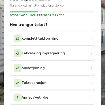
Tar under ett minutt · helt uforpliktende
STEG 1 AV 3 · HVA TRENGER TAKET?
Hva trenger taket?
›
Komplett takfornying
›
Takvask og impregnering
›
Mosefjerning
›
Takreparasjon
›
Annet / vet ikke