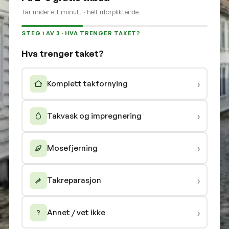
Tar under ett minutt · helt uforpliktende
STEG 1 AV 3 · HVA TRENGER TAKET?
Hva trenger taket?
›
Komplett takfornying
›
Takvask og impregnering
›
Mosefjerning
›
Takreparasjon
›
Annet / vet ikke