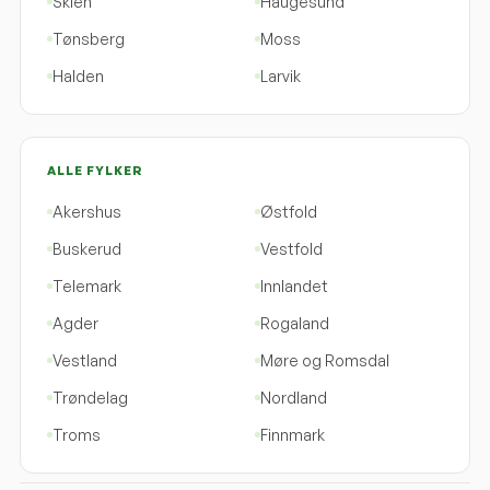
Skien
Haugesund
Tønsberg
Moss
Halden
Larvik
ALLE FYLKER
Akershus
Østfold
Buskerud
Vestfold
Telemark
Innlandet
Agder
Rogaland
Vestland
Møre og Romsdal
Trøndelag
Nordland
Troms
Finnmark