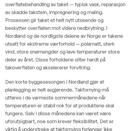
overflatebehandling av taket — typisk vask, reparasjon
av skadde takstein, impregnering og maling.
Prosessen gir taket et helt nytt utseende og
beskytter overflaten mot videre nedbrytning. I
Nordland og de nordligste delene av Norge er takene
utsatt for ekstreme værforhold — polarnatt, sterk
vind, store snømengder og lave temperaturer store
deler av året. Disse forholdene sliter hardt på
takoverflaten og akselererer forvitring.
Den korte byggesesongen i Nordland gjør at
planlegging er helt avgjørende. Takfornying må
utføres i de varmeste sommermånedene når
temperaturen er stabil nok for at produktene skal
fungere. Selv i disse månedene kan været være
uforutsigbart, noe som krever fleksibilitet. Det er
viktig å understreke at takfornying forlenger ikke