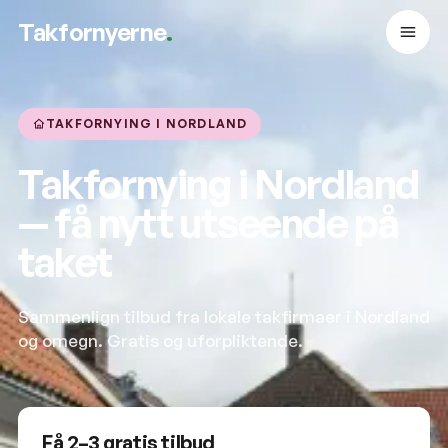
Takfornyerne
.
TAKFORNYING I NORDLAND
Takfornying i Nordland
— få nytt utseende på
taket
Sammenlign tilbud fra lokale takfirmaer i Nordland
og omegn. Gratis og uforpliktende.
Få 2–3 gratis tilbud