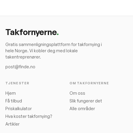
Takfornyerne
.
Gratis sammenligningsplattform for takfornying i
hele Norge. Vi kobler deg med lokale
takentreprenører.
post@finde.no
TJENESTER
OM TAKFORNYERNE
Hjem
Om oss
Få tilbud
Slik fungerer det
Priskalkulator
Alle områder
Hva koster takfornying?
Artikler