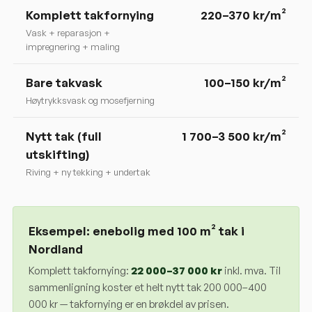
Komplett takfornying
220
–
370
kr/m²
Vask + reparasjon +
impregnering + maling
Bare takvask
100–150 kr/m²
Høytrykksvask og mosefjerning
Nytt tak (full
1 700–3 500 kr/m²
utskifting)
Riving + ny tekking + undertak
Eksempel: enebolig med 100 m² tak i
Nordland
Komplett takfornying:
22 000
–
37 000
kr
inkl. mva. Til
sammenligning koster et helt nytt tak 200 000–400
000 kr — takfornying er en brøkdel av prisen.