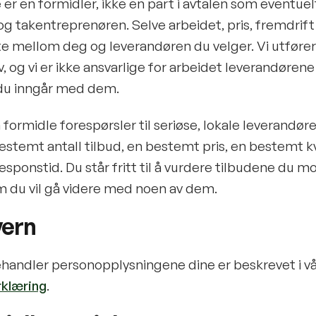
er en formidler, ikke en part i avtalen som eventuel
 takentreprenøren. Selve arbeidet, pris, fremdrift 
te mellom deg og leverandøren du velger. Vi utfører
v, og vi er ikke ansvarlige for arbeidet leverandørene
 du inngår med dem.
å formidle forespørsler til seriøse, lokale leverandør
bestemt antall tilbud, en bestemt pris, en bestemt kv
sponstid. Du står fritt til å vurdere tilbudene du mo
m du vil gå videre med noen av dem.
vern
ehandler personopplysningene dine er beskrevet i v
klæring
.