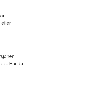
rer
 eller
rsjonen
rett. Har du