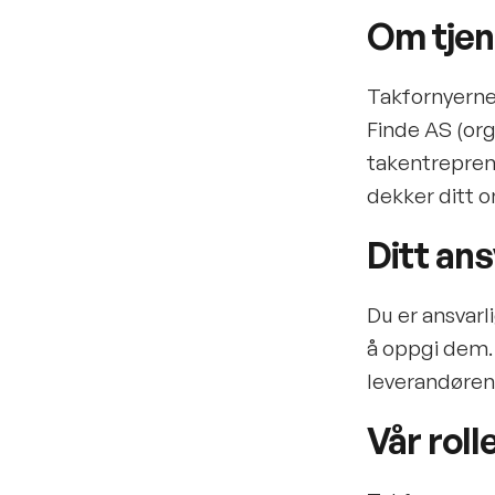
Om tje
Takfornyerne 
Finde AS (org
takentreprenø
dekker ditt o
Ditt an
Du er ansvarl
å oppgi dem. 
leverandørene
Vår rol