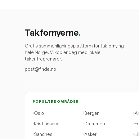
Takfornyerne
.
Gratis sammenligningsplattform for takfornying i
hele Norge. Vi kobler deg med lokale
takentreprenører.
post@finde.no
POPULÆRE OMRÅDER
Oslo
Bergen
A
Kristiansand
Drammen
Fr
Sandnes
Asker
Li