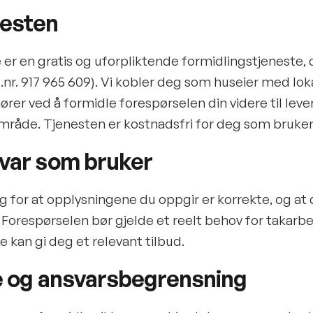
nesten
er en gratis og uforpliktende formidlingstjeneste, d
.nr. 917 965 609). Vi kobler deg som huseier med lok
rer ved å formidle forespørselen din videre til lev
mråde. Tjenesten er kostnadsfri for deg som bruker
svar som bruker
ig for at opplysningene du oppgir er korrekte, og at d
Forespørselen bør gjelde et reelt behov for takarbeid
 kan gi deg et relevant tilbud.
le og ansvarsbegrensning