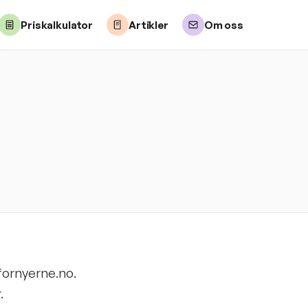
Priskalkulator
Artikler
Om oss
fornyerne.no.
.