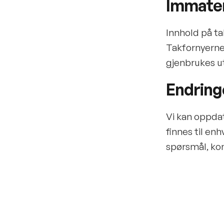
Immater
Innhold på ta
Takfornyerne 
gjenbrukes ut
Endring
Vi kan oppdat
finnes til en
spørsmål, ko