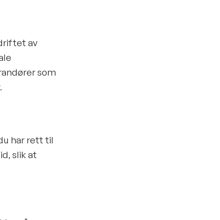
riftet av
ale
erandører som
.
u har rett til
, slik at