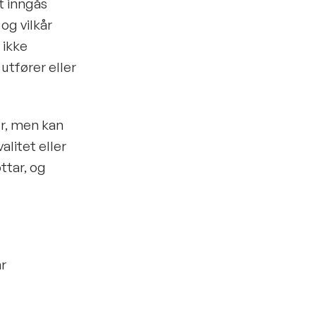
t inngås
og vilkår
 ikke
 utfører eller
er, men kan
alitet eller
ttar, og
år