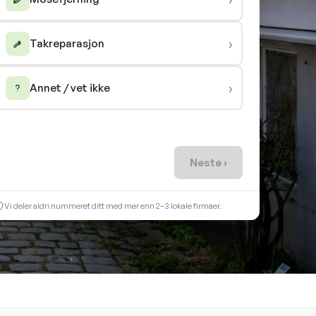
›
Takreparasjon
›
Annet / vet ikke
Neste ›
Vi deler aldri nummeret ditt med mer enn 2–3 lokale firmaer.