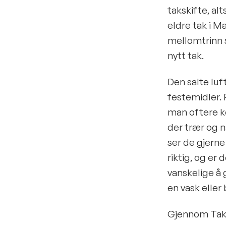
takskifte, al
eldre tak i M
mellomtrinn s
nytt tak.
Den salte luft
festemidler.
man oftere ko
der trær og n
ser de gjerne
riktig, og er 
vanskelige å 
en vask eller
Gjennom Takfo