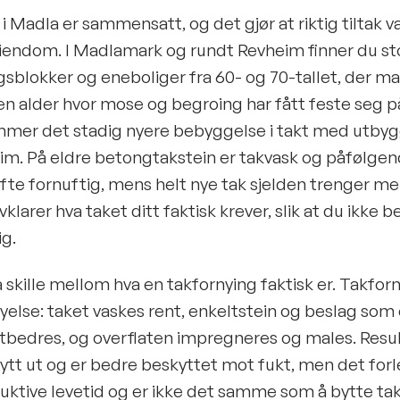
 Madla er sammensatt, og det gjør at riktig tiltak va
eiendom. I Madlamark og rundt Revheim finner du s
sblokker og eneboliger fra 60- og 70-tallet, der m
n alder hvor mose og begroing har fått feste seg p
mer det stadig nyere bebyggelse i takt med utbyg
m. På eldre betongtakstein er takvask og påfølge
fte fornuftig, mens helt nye tak sjelden trenger me
klarer hva taket ditt faktisk krever, slik at du ikke b
g.
 å skille mellom hva en takfornying faktisk er. Takfor
yelse: taket vaskes rent, enkeltstein og beslag som
utbedres, og overflaten impregneres og males. Resul
ytt ut og er bedre beskyttet mot fukt, men det forl
uktive levetid og er ikke det samme som å bytte tak.