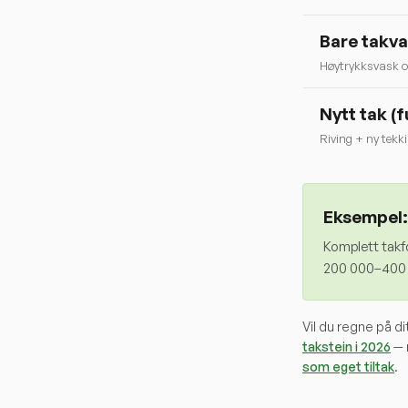
Bare takv
Høytrykksvask o
Nytt tak (f
Riving + ny tekk
Eksempel:
Komplett takf
200 000–400 0
Vil du regne på d
takstein i 2026
— 
som eget tiltak
.