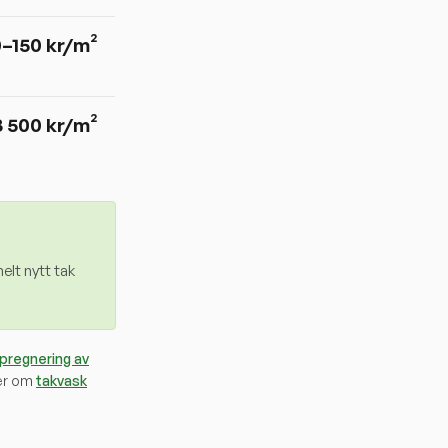
0–150 kr/m²
3 500 kr/m²
elt nytt tak
mpregnering av
er om
takvask