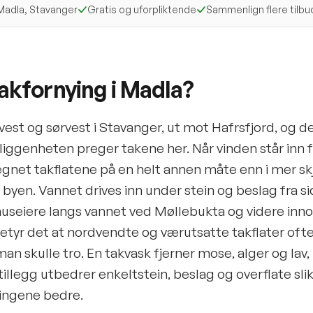
 Madla, Stavanger
Gratis og uforpliktende
Sammenlign flere tilbu
takfornying i Madla?
vest og sørvest i Stavanger, ut mot Hafrsfjord, og d
iggenheten preger takene her. Når vinden står inn f
regnet takflatene på en helt annen måte enn i mer 
i byen. Vannet drives inn under stein og beslag fra si
huseiere langs vannet ved Møllebukta og videre inn
tyr det at nordvendte og værutsatte takflater oft
man skulle tro. En takvask fjerner mose, alger og lav
tillegg utbedrer enkeltstein, beslag og overflate slik
ningene bedre.