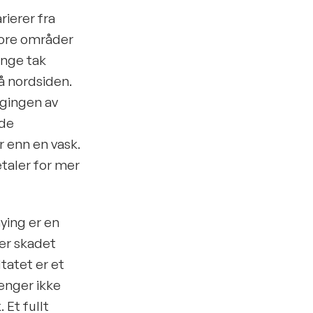
rierer fra
tore områder
ange tak
å nordsiden.
gingen av
nde
r enn en vask.
etaler for mer
nying er en
 er skadet
tatet er et
enger ikke
 Et fullt