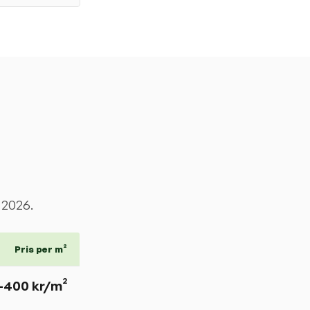
 2026.
Pris per m²
–
400
kr/m²