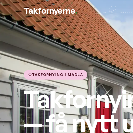
Takfornyerne
.
TAKFORNYING I MADLA
Takfornyi
— få nytt