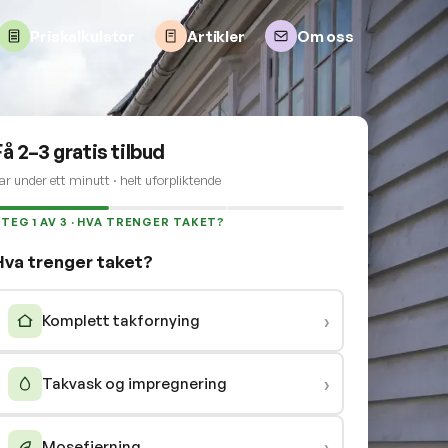
Priskalkulator
Artikler
Om oss
Få 2–3 gratis tilbud
ar under ett minutt · helt uforpliktende
TEG 1 AV 3 · HVA TRENGER TAKET?
Hva trenger taket?
›
Komplett takfornying
›
Takvask og impregnering
›
Mosefjerning