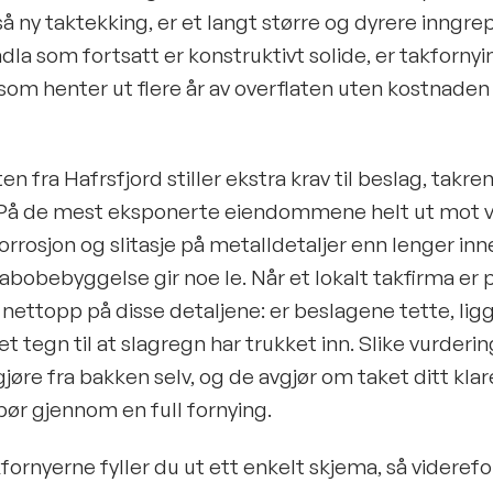
tså ny taktekking, er et langt større og dyrere inngr
adla som fortsatt er konstruktivt solide, er takfornyi
om henter ut flere år av overflaten uten kostnaden 
en fra Hafrsfjord stiller ekstra krav til beslag, takre
 På de mest eksponerte eiendommene helt ut mot v
rrosjon og slitasje på metalldetaljer enn lenger inne
abobebyggelse gir noe le. Når et lokalt takfirma er 
 nettopp på disse detaljene: er beslagene tette, lig
det tegn til at slagregn har trukket inn. Slike vurderin
gjøre fra bakken selv, og de avgjør om taket ditt kl
 bør gjennom en full fornying.
rnyerne fyller du ut ett enkelt skjema, så viderefo