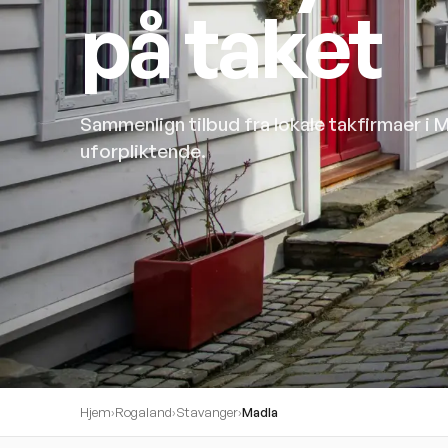
på taket
Sammenlign tilbud fra lokale takfirmaer i
uforpliktende.
Hjem
›
Rogaland
›
Stavanger
›
Madla