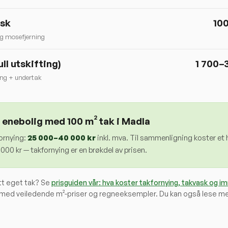
ask
10
g mosefjerning
ull utskifting)
1 700–
ing + undertak
 enebolig med 100 m² tak i
Madla
ornying:
25 000
–
40 000
kr
inkl. mva. Til sammenligning koster et h
00 kr — takfornying er en brøkdel av prisen.
itt eget tak? Se
prisguiden vår: hva koster takfornying, takvask og i
med veiledende m²-priser og regneeksempler. Du kan også lese m