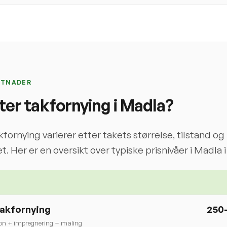
STNADER
ter takfornying i
Madla
?
kfornying varierer etter takets størrelse, tilstand og
t. Her er en oversikt over typiske prisnivåer i
Madla
i
takfornying
250
on + impregnering + maling