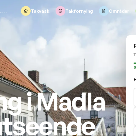
Takvask
Takfornying
Områder
T
S
ng i Madla
 utseende