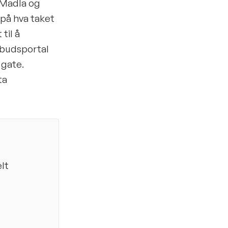
i Madla og
på hva taket
til å
nbudsportal
 gate.
ta
lt