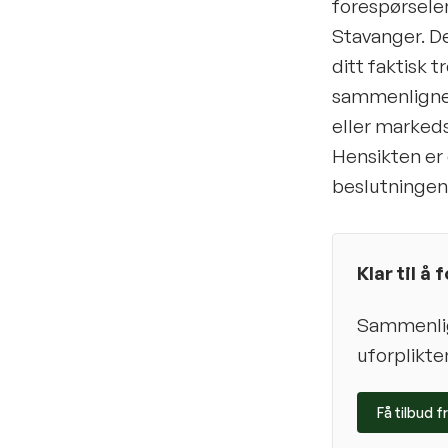
forespørselen
Stavanger. D
ditt faktisk t
sammenligne 
eller markeds
Hensikten er 
beslutningen 
Klar til å
Sammenlign
uforplikte
Få tilbud f