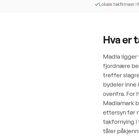
Lokale takfirmaer i
Hva er 
Madla ligger 
fjordnære bel
treffer slag
bydeler inne 
ovenfra. For 
Madlamark be
ettersyn før 
takfornying i 
tåler påkjen