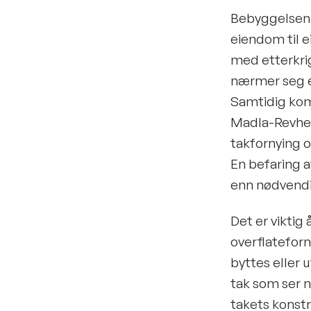
Bebyggelsen i
eiendom til 
med etterkrig
nærmer seg e
Samtidig kom
Madla-Revhei
takfornying o
En befaring av
enn nødvendi
Det er viktig
overflateforn
byttes eller 
tak som ser n
takets konstr