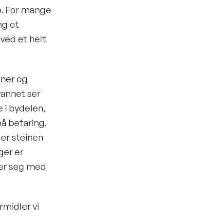
ep. For mange
ng et
ved et helt
nner og
annet ser
 i bydelen,
på befaring,
ger steinen
ger er
arer seg med
rmidler vi