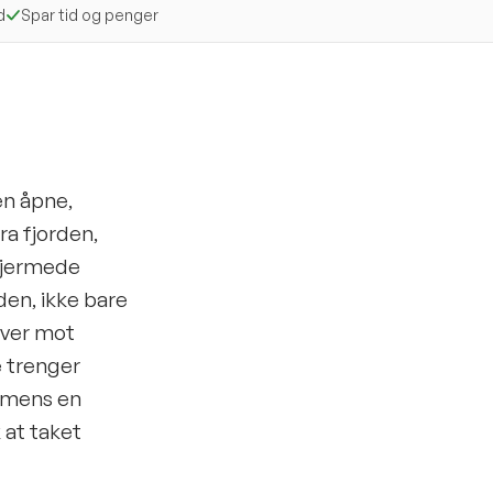
d
Spar tid og penger
en åpne,
ra fjorden,
skjermede
den, ikke bare
over mot
e trenger
, mens en
 at taket