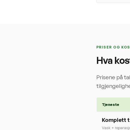
PRISER OG KO
Hva kos
Prisene på ta
tilgjengelighe
Tjeneste
Komplett 
Vask + reparasj