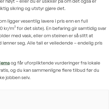
ller høyt – eller du er usikker på om det også er
ktig sikring og utstyr gjøre det.
som ligger vesentlig lavere i pris enn en full
 kr/m² for det siste). En befaring gir samtidig svar
der med vask, eller om steinen er så slitt at
ønner seg. Alle tall er veiledende – endelig pris
kjema
og får uforpliktende vurderinger fra lokale
ratis, og du kan sammenligne flere tilbud før du
e jobben selv.