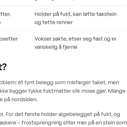
tter,
Holder på fukt, kan løfte takstein
e
og tette renner
rosetter
Vokser sakte, etser seg fast og er
vanskelig å fjerne
t?
roblem: et tynt belegg som misfarger taket, men
og ikke bygger tykke fuktmatter slik mose gjør. Mange
ke på nordsiden.
lvor. For det første holder algebelegget på fukt, og
raskere – frostsprengning sliter mer på en stein som