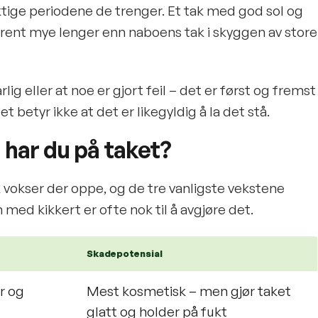
ktige periodene de trenger. Et tak med god sol og
l rent mye lenger enn naboens tak i skyggen av store
rlig eller at noe er gjort feil – det er først og fremst
 betyr ikke at det er likegyldig å la det stå.
a har du på taket?
vokser der oppe, og de tre vanligste vekstene
 med kikkert er ofte nok til å avgjøre det.
Skadepotensial
r og
Mest kosmetisk – men gjør taket
glatt og holder på fukt