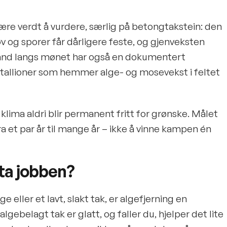
ære verdt å vurdere, særlig på betongtakstein: den
tøv og sporer får dårligere feste, og gjenveksten
bånd langs mønet har også en dokumentert
allioner som hemmer alge- og mosevekst i feltet
 klima aldri blir permanent fritt for grønske. Målet
ra et par år til mange år – ikke å vinne kampen én
 ta jobben?
e eller et lavt, slakt tak, er algefjerning en
ebelagt tak er glatt, og faller du, hjelper det lite