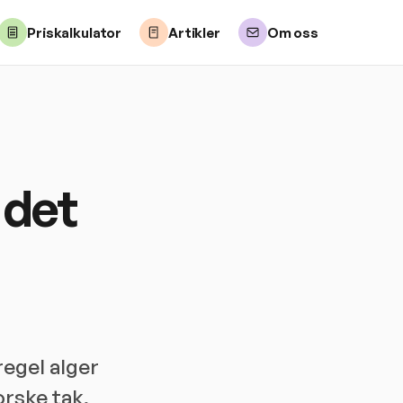
Priskalkulator
Artikler
Om oss
 det
regel alger
orske tak,