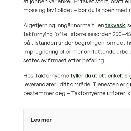
at jobben var enkel. Er taket stort, bratt e
mose og lav i bildet – bør du la noen med ri
Algefjerning inngår normalt i en
takvask
, 
takfornying (ofte i størrelsesorden 250–450
på tilstanden under begroingen: om det hol
impregnering eller mer omfattende arbeid l
settes av firmaet etter befaring.
Hos Takfornyerne
fyller du ut ett enkelt s
leverandører i ditt område. Tjenesten er g
bestemmer deg – Takfornyerne utfører ikk
Les mer