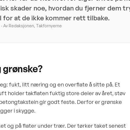
isk skader noe, hvordan du fjerner dem tr
l for at de ikke kommer rett tilbake.
26 · Av Redaksjonen, Takfornyerne
g grønske?
g: fukt, litt næring og en overflate å sitte på. Et
uft holder takflaten fuktig store deler av året, støv
 betongtakstein gir godt feste. Derfor er grønske
igger i skygge.
et og på flater under trær. Der tørker taket senest