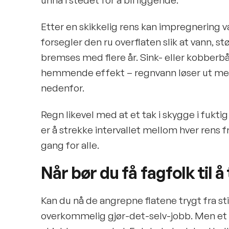
unna i stedet for å bli liggende.
Etter en skikkelig rens kan impregnering v
forsegler den ru overflaten slik at vann, s
bremses med flere år. Sink- eller kobber
hemmende effekt – regnvann løser ut met
nedenfor.
Regn likevel med at et tak i skygge i fuktig
er å strekke intervallet mellom hver rens f
gang for alle.
Når bør du få fagfolk til å
Kan du nå de angrepne flatene trygt fra stig
overkommelig gjør-det-selv-jobb. Men et alg