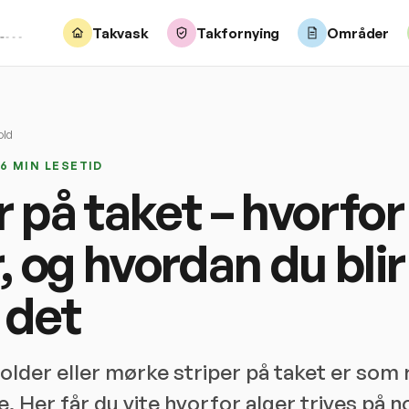
Takvask
Takfornying
Områder
old
 6 MIN LESETID
r på taket – hvorfor
, og hvordan du blir
 det
older eller mørke striper på taket er som 
. Her får du vite hvorfor alger trives på n