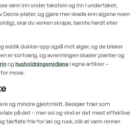
se vann inn under takstein og inn i undertaket,
av Decra-plater, og gjøre mer skade enn algene noen
oldig), skal du verken skrape, børste hardt eller
og eddik dukker opp også mot alger, og de bleker
en er kortvarig, og avrenningen skader planter og
rin
og
husholdningsmidlene
i egne artikler –
 for mose.
te
rere og mindre gjestmildt. Beskjær trær som
riale på det – mer sol og vind er det mest effektive
takflate frie for løv og rusk, slik at vann renner