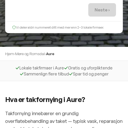
Neste ›
Vi deler aldri nummeret ditt med mer enn 2–3 lokale firmaer.
Hjem
›
Møre og Romsdal
›
Aure
Lokale takfirmaer i Aure
Gratis og uforpliktende
Sammenlign flere tilbud
Spar tid og penger
Hva er takfornying i Aure?
Takfornying innebærer en grundig
overflatebehandling av taket — typisk vask, reparasjon