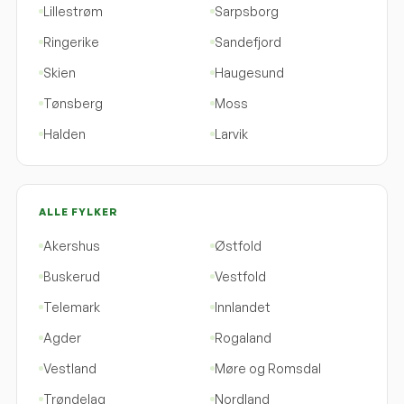
Lillestrøm
Sarpsborg
Ringerike
Sandefjord
Skien
Haugesund
Tønsberg
Moss
Halden
Larvik
ALLE FYLKER
Akershus
Østfold
Buskerud
Vestfold
Telemark
Innlandet
Agder
Rogaland
Vestland
Møre og Romsdal
Trøndelag
Nordland