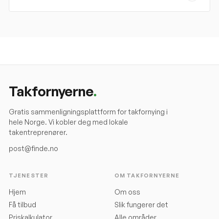
Takfornyerne
.
Gratis sammenligningsplattform for takfornying i
hele Norge. Vi kobler deg med lokale
takentreprenører.
post@finde.no
TJENESTER
OM TAKFORNYERNE
Hjem
Om oss
Få tilbud
Slik fungerer det
Priskalkulator
Alle områder