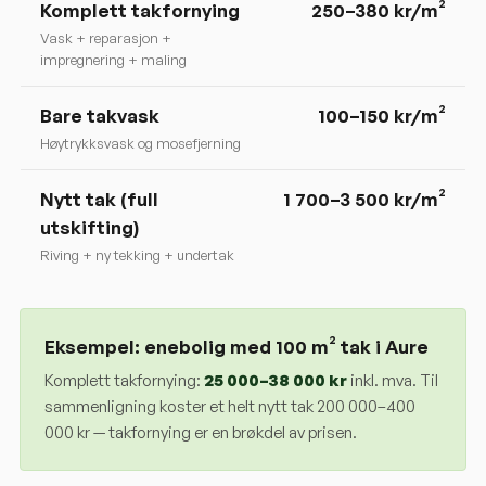
Komplett takfornying
250
–
380
kr/m²
Vask + reparasjon +
impregnering + maling
Bare takvask
100–150 kr/m²
Høytrykksvask og mosefjerning
Nytt tak (full
1 700–3 500 kr/m²
utskifting)
Riving + ny tekking + undertak
Eksempel: enebolig med 100 m² tak i
Aure
Komplett takfornying:
25 000
–
38 000
kr
inkl. mva. Til
sammenligning koster et helt nytt tak 200 000–400
000 kr — takfornying er en brøkdel av prisen.