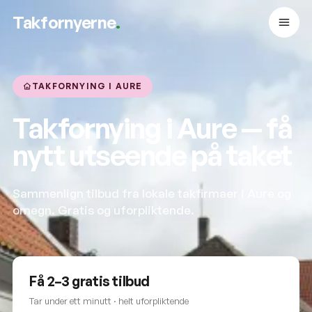
Takfornyerne
.
TAKFORNYING I AURE
Takfornying i Aure — få
nytt utseende på taket
Sammenlign tilbud fra lokale takfirmaer i Aure og
omegn. Gratis og uforpliktende.
Få 2–3 gratis tilbud
Tar under ett minutt · helt uforpliktende