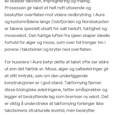
av skadde takstein, impregnering og maling.
Prosessen gir taket et helt nytt utseende og
beskytter overflaten mot videre nedbrytning. I Aure
og kystområdene langs Oslofjorden og Norskekysten
er takene spesielt utsatt for salt havluft, fuktighet og
mosevekst. Den fuktige luften fra sjøen skaper ideelle
forhold for alger og mose, som over tid trenger inn i
porene i taksteinen og bryter ned overflaten.
For huseiere i Aure betyr dette at taket ofte ser eldre
ut enn det faktisk er. Mose, alger og saltavleiringer gir
et slitt inntrykk, selv om den underliggende
konstruksjonen er i god stand. Takfornying fjerner
disse biologiske avleiringene, tetter småsprekker og
legger et beskyttende lag som bremser ny vekst. Det
er viktig å understreke at takfornying forlenger ikke
taksteinens strukturelle levetid, men beskytter