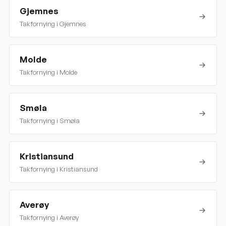
Gjemnes
Takfornying i
Gjemnes
Molde
Takfornying i
Molde
Smøla
Takfornying i
Smøla
Kristiansund
Takfornying i
Kristiansund
Averøy
Takfornying i
Averøy