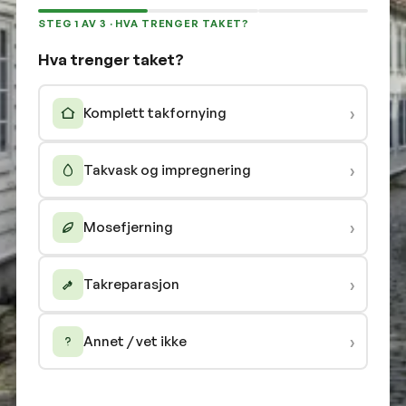
STEG 1 AV 3 · HVA TRENGER TAKET?
Hva trenger taket?
›
Komplett takfornying
›
Takvask og impregnering
›
Mosefjerning
›
Takreparasjon
›
Annet / vet ikke