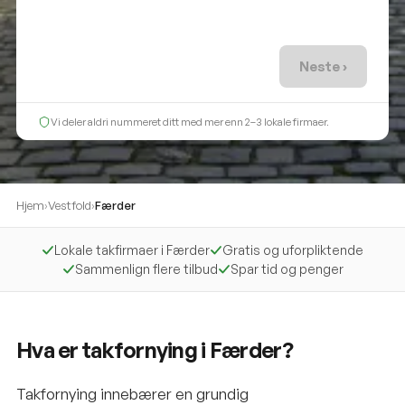
Neste ›
Vi deler aldri nummeret ditt med mer enn 2–3 lokale firmaer.
Hjem
›
Vestfold
›
Færder
Lokale takfirmaer i Færder
Gratis og uforpliktende
Sammenlign flere tilbud
Spar tid og penger
Hva er takfornying i Færder?
Takfornying innebærer en grundig