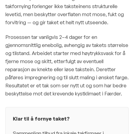
takfornying forlenger ikke taksteinens strukturelle
levetid, men beskytter overflaten mot mose, fukt og
forvitring — og gir taket et helt nytt utseende.
Prosessen tar vanligvis 2–4 dager for en
gjennomsnittlig enebolig, avhengig av takets størrelse
og tilstand. Arbeidet starter med høytrykksvask for å
fjerne mose og skitt, etterfulgt av eventuell
reparasjon av knekte eller løse takstein. Deretter
påføres impregnering og til slutt maling i ønsket farge.
Resultatet er et tak som ser nytt ut og som har bedre
beskyttelse mot det krevende kystklimaet i Færder.
Klar til å fornye taket?
Sammenlign tilbud fra lokale takfirmaer i