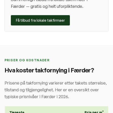
Færder
— gratis og helt uforpliktende.
Få tilbud fra lokale takfirmaer
PRISER OG KOSTNADER
Hva koster takfornying i
Færder
?
Prisene på takfornying varierer etter takets størrelse,
tilstand og tilgjengelighet. Her er en oversikt over
typiske prisnivåer i
Færder
i 2026.
Tjeneste
Pris per m²