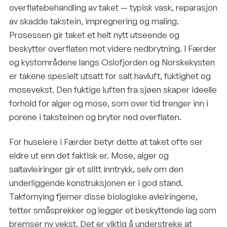
overflatebehandling av taket — typisk vask, reparasjon
av skadde takstein, impregnering og maling.
Prosessen gir taket et helt nytt utseende og
beskytter overflaten mot videre nedbrytning. I Færder
og kystområdene langs Oslofjorden og Norskekysten
er takene spesielt utsatt for salt havluft, fuktighet og
mosevekst. Den fuktige luften fra sjøen skaper ideelle
forhold for alger og mose, som over tid trenger inn i
porene i taksteinen og bryter ned overflaten.
For huseiere i Færder betyr dette at taket ofte ser
eldre ut enn det faktisk er. Mose, alger og
saltavleiringer gir et slitt inntrykk, selv om den
underliggende konstruksjonen er i god stand.
Takfornying fjerner disse biologiske avleiringene,
tetter småsprekker og legger et beskyttende lag som
bremser ny vekst. Det er viktig å understreke at