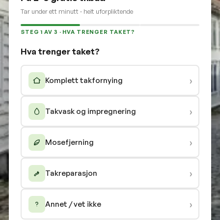
Tar under ett minutt · helt uforpliktende
STEG 1 AV 3 · HVA TRENGER TAKET?
Hva trenger taket?
›
Komplett takfornying
›
Takvask og impregnering
›
Mosefjerning
›
Takreparasjon
›
Annet / vet ikke