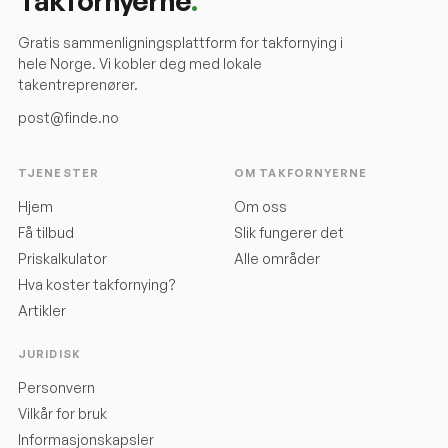
Takfornyerne
.
Gratis sammenligningsplattform for takfornying i
hele Norge. Vi kobler deg med lokale
takentreprenører.
post@finde.no
TJENESTER
OM TAKFORNYERNE
Hjem
Om oss
Få tilbud
Slik fungerer det
Priskalkulator
Alle områder
Hva koster takfornying?
Artikler
JURIDISK
Personvern
Vilkår for bruk
Informasjonskapsler