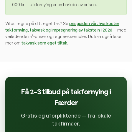
000 kr — takfornying er en brøkdel av prisen.
Vil du regne på ditt eget tak? Se
prisguiden vår: hva koster
takfornying, takvask og impregnering av takstein i 2026
— med
veiledende m²-priser og regneeksempler. Du kan også lese
mer om
takvask som eget tiltak
.
Få 2–3 tilbud på takfornying i
Færder
Gratis og uforpliktende — fra lokale
takfirmaer.