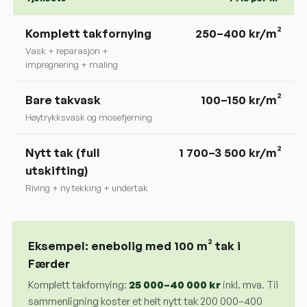
Komplett takfornying
250
–
400
kr/m²
Vask + reparasjon +
impregnering + maling
Bare takvask
100–150 kr/m²
Høytrykksvask og mosefjerning
Nytt tak (full
1 700–3 500 kr/m²
utskifting)
Riving + ny tekking + undertak
Eksempel: enebolig med 100 m² tak i
Færder
Komplett takfornying:
25 000
–
40 000
kr
inkl. mva. Til
sammenligning koster et helt nytt tak 200 000–400