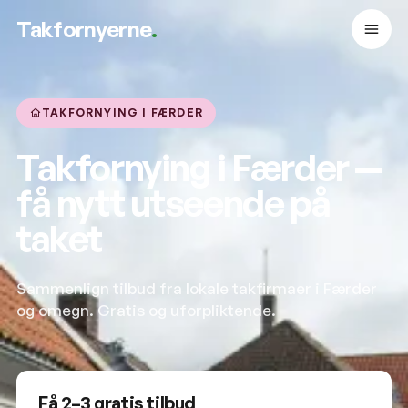
Takfornyerne
.
TAKFORNYING I FÆRDER
Takfornying i Færder —
få nytt utseende på
taket
Sammenlign tilbud fra lokale takfirmaer i Færder
og omegn. Gratis og uforpliktende.
Få 2–3 gratis tilbud