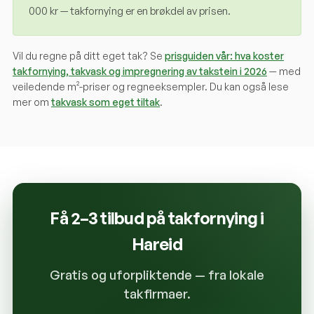
000 kr — takfornying er en brøkdel av prisen.
Vil du regne på ditt eget tak? Se
prisguiden vår: hva koster
takfornying, takvask og impregnering av takstein i 2026
— med
veiledende m²-priser og regneeksempler. Du kan også lese
mer om
takvask som eget tiltak
.
Få 2–3 tilbud på takfornying i
Hareid
Gratis og uforpliktende — fra lokale
takfirmaer.