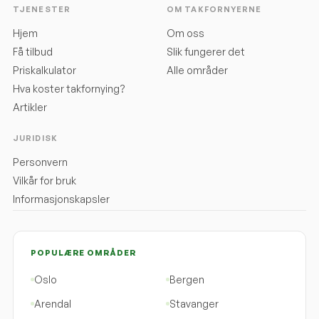
TJENESTER
OM TAKFORNYERNE
Hjem
Om oss
Få tilbud
Slik fungerer det
Priskalkulator
Alle områder
Hva koster takfornying?
Artikler
JURIDISK
Personvern
Vilkår for bruk
Informasjonskapsler
POPULÆRE OMRÅDER
Oslo
Bergen
Arendal
Stavanger