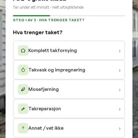
Tar under ett minutt · helt uforpliktende
STEG 1 AV 3 · HVA TRENGER TAKET?
Hva trenger taket?
›
Komplett takfornying
›
Takvask og impregnering
›
Mosefjerning
›
Takreparasjon
›
Annet / vet ikke