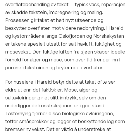
overflatebehandling av taket — typisk vask, reparasjon
av skadde takstein, impregnering og maling.
Prosessen gir taket et helt nytt utseende og
beskytter overflaten mot videre nedbrytning. I Hareid
og kystområdene langs Oslofjorden og Norskekysten
er takene spesielt utsatt for salt havluft, fuktighet og
mosevekst. Den fuktige luften fra sjøen skaper ideelle
forhold for alger og mose, som over tid trenger inn i
porene i taksteinen og bryter ned overflaten.
For huseiere i Hareid betyr dette at taket ofte ser
eldre ut enn det faktisk er. Mose, alger og
saltavleiringer gir et slitt inntrykk, selv om den
underliggende konstruksjonen er i god stand.
Takfornying fjerner disse biologiske avleiringene,
tetter småsprekker og legger et beskyttende lag som
bremser ny vekst. Det er viktig å understreke at