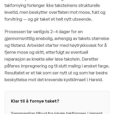
takfornying forlenger ikke taksteinens strukturelle
levetid, men beskytter overflaten mot mose, fukt og
forvitring — og gir taket et helt nytt utseende.
Prosessen tar vanligvis 2–4 dager for en
gjennomsnittlig enebolig, avhengig av takets størrelse
og tilstand. Arbeidet starter med høytrykksvask for å
fjerne mose og skitt, etterfulgt av eventuell
reparasjon av knekte eller løse takstein. Deretter
påføres impregnering og til slutt maling i ønsket farge.
Resultatet er et tak som ser nytt ut og som har bedre
beskyttelse mot det krevende kystklimaet i Hareid.
Klar til å fornye taket?
Sammenlign tilbud fra lokale takfirmaer i
Hareid