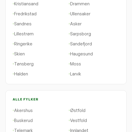
Kristiansand
Drammen
Fredrikstad
Ullensaker
Sandnes
Asker
Lillestrøm
Sarpsborg
Ringerike
Sandefjord
Skien
Haugesund
Tønsberg
Moss
Halden
Larvik
ALLE FYLKER
Akershus
Østfold
Buskerud
Vestfold
Telemark
Innlandet