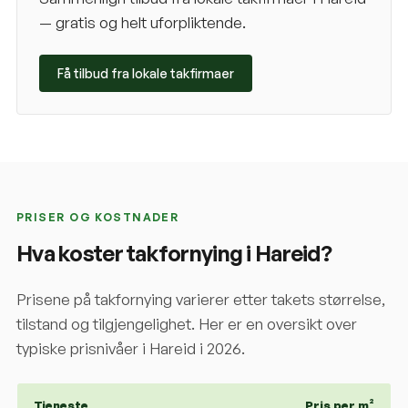
— gratis og helt uforpliktende.
Få tilbud fra lokale takfirmaer
PRISER OG KOSTNADER
Hva koster takfornying i
Hareid
?
Prisene på takfornying varierer etter takets størrelse,
tilstand og tilgjengelighet. Her er en oversikt over
typiske prisnivåer i
Hareid
i 2026.
Tjeneste
Pris per m²