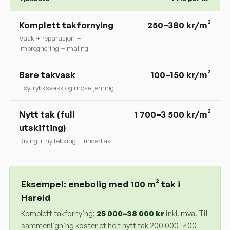
Komplett takfornying
250
–
380
kr/m²
Vask + reparasjon +
impregnering + maling
Bare takvask
100–150 kr/m²
Høytrykksvask og mosefjerning
Nytt tak (full
1 700–3 500 kr/m²
utskifting)
Riving + ny tekking + undertak
Eksempel: enebolig med 100 m² tak i
Hareid
Komplett takfornying:
25 000
–
38 000
kr
inkl. mva. Til
sammenligning koster et helt nytt tak 200 000–400