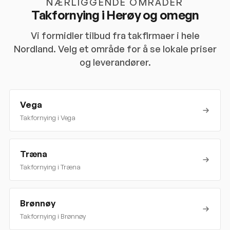
NÆRLIGGENDE OMRÅDER
Takfornying i
Herøy
og omegn
Vi formidler tilbud fra takfirmaer i hele
Nordland
. Velg et område for å se lokale priser
og leverandører.
Vega
Takfornying i
Vega
Træna
Takfornying i
Træna
Brønnøy
Takfornying i
Brønnøy