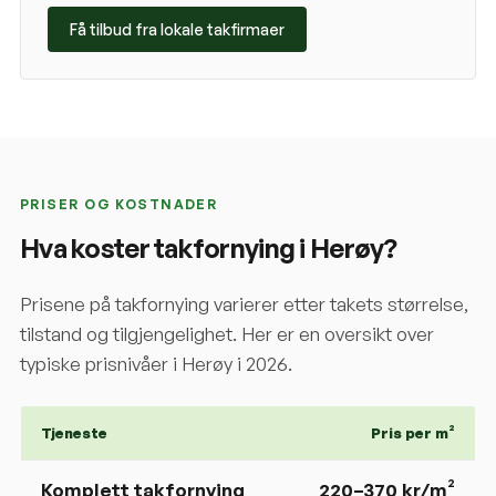
Få tilbud fra lokale takfirmaer
PRISER OG KOSTNADER
Hva koster takfornying i
Herøy
?
Prisene på takfornying varierer etter takets størrelse,
tilstand og tilgjengelighet. Her er en oversikt over
typiske prisnivåer i
Herøy
i 2026.
Tjeneste
Pris per m²
Komplett takfornying
220
–
370
kr/m²