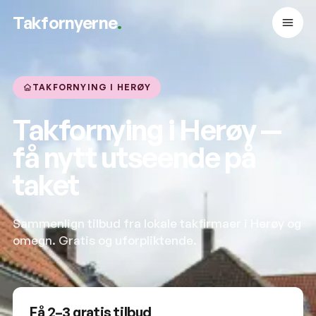
Takfornyerne
.
TAKFORNYING I HERØY
Takfornying i Herøy —
få nytt utseende på
taket
Sammenlign tilbud fra lokale takfirmaer i Herøy og
omegn. Gratis og uforpliktende.
Få 2–3 gratis tilbud