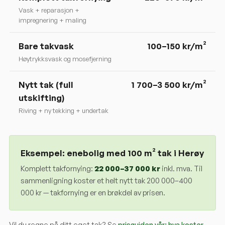
Vask + reparasjon +
impregnering + maling
Bare takvask
100–150 kr/m²
Høytrykksvask og mosefjerning
Nytt tak (full
1 700–3 500 kr/m²
utskifting)
Riving + ny tekking + undertak
Eksempel: enebolig med 100 m² tak i
Herøy
Komplett takfornying:
22 000
–
37 000
kr
inkl. mva. Til
sammenligning koster et helt nytt tak 200 000–400
000 kr — takfornying er en brøkdel av prisen.
Vil du regne på ditt eget tak? Se
prisguiden vår: hva koster