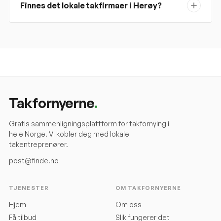
Finnes det lokale takfirmaer i Herøy?
Takfornyerne
.
Gratis sammenligningsplattform for takfornying i
hele Norge. Vi kobler deg med lokale
takentreprenører.
post@finde.no
TJENESTER
OM TAKFORNYERNE
Hjem
Om oss
Få tilbud
Slik fungerer det