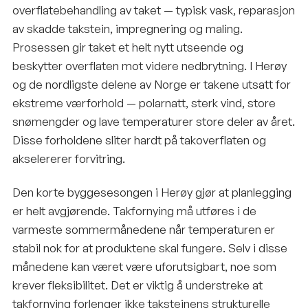
overflatebehandling av taket — typisk vask, reparasjon
av skadde takstein, impregnering og maling.
Prosessen gir taket et helt nytt utseende og
beskytter overflaten mot videre nedbrytning. I Herøy
og de nordligste delene av Norge er takene utsatt for
ekstreme værforhold — polarnatt, sterk vind, store
snømengder og lave temperaturer store deler av året.
Disse forholdene sliter hardt på takoverflaten og
akselererer forvitring.
Den korte byggesesongen i Herøy gjør at planlegging
er helt avgjørende. Takfornying må utføres i de
varmeste sommermånedene når temperaturen er
stabil nok for at produktene skal fungere. Selv i disse
månedene kan været være uforutsigbart, noe som
krever fleksibilitet. Det er viktig å understreke at
takfornying forlenger ikke taksteinens strukturelle