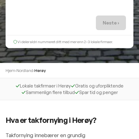
Neste ›
Vi deler aldri nummeret ditt med mer enn 2–3 lokale firmaer.
Hjem
›
Nordland
›
Herøy
Lokale takfirmaer i Herøy
Gratis og uforpliktende
Sammenlign flere tilbud
Spar tid og penger
Hva er takfornying i Herøy?
Takfornying innebærer en grundig