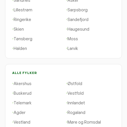
Sandnes
Asker
Lillestrøm
Sarpsborg
Ringerike
Sandefjord
Skien
Haugesund
Tønsberg
Moss
Halden
Larvik
ALLE FYLKER
Akershus
Østfold
Buskerud
Vestfold
Telemark
Innlandet
Agder
Rogaland
Vestland
Møre og Romsdal