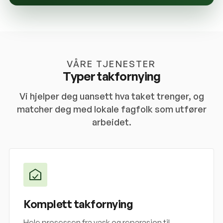
VÅRE TJENESTER
Typer takfornying
Vi hjelper deg uansett hva taket trenger, og
matcher deg med lokale fagfolk som utfører
arbeidet.
Komplett takfornying
Hele prosessen fra vask og reparasjon til