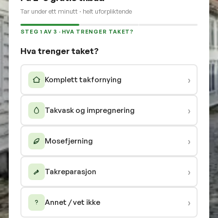
Tar under ett minutt · helt uforpliktende
STEG 1 AV 3 · HVA TRENGER TAKET?
Hva trenger taket?
›
Komplett takfornying
›
Takvask og impregnering
›
Mosefjerning
›
Takreparasjon
›
Annet / vet ikke