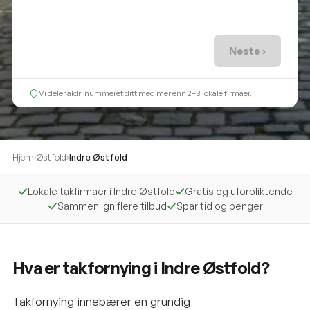
Neste ›
Vi deler aldri nummeret ditt med mer enn 2–3 lokale firmaer.
Hjem
›
Østfold
›
Indre Østfold
Lokale takfirmaer i Indre Østfold
Gratis og uforpliktende
Sammenlign flere tilbud
Spar tid og penger
Hva er takfornying i Indre Østfold?
Takfornying innebærer en grundig