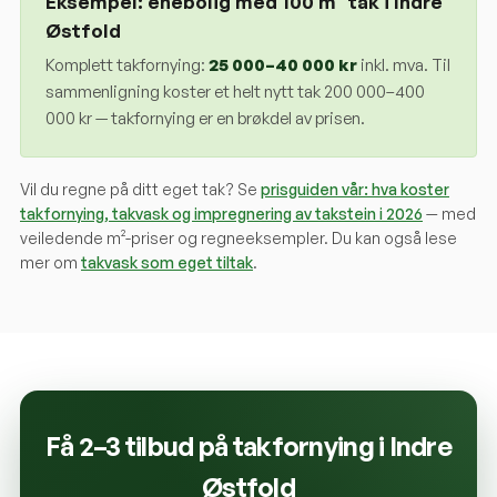
Eksempel: enebolig med 100 m² tak i
Indre
Østfold
Komplett takfornying:
25 000
–
40 000
kr
inkl. mva. Til
sammenligning koster et helt nytt tak 200 000–400
000 kr — takfornying er en brøkdel av prisen.
Vil du regne på ditt eget tak? Se
prisguiden vår: hva koster
takfornying, takvask og impregnering av takstein i 2026
— med
veiledende m²-priser og regneeksempler. Du kan også lese
mer om
takvask som eget tiltak
.
Få 2–3 tilbud på takfornying i
Indre
Østfold