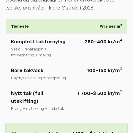
typiske prisnivåer i
Indre Østfold
i 2026.
Tjeneste
Pris per m²
Komplett takfornying
250
–
400
kr/m²
Vask + reparasjon +
impregnering + maling
Bare takvask
100–150 kr/m²
Høytrykksvask og mosefjerning
Nytt tak (full
1 700–3 500 kr/m²
utskifting)
Riving + ny tekking + undertak