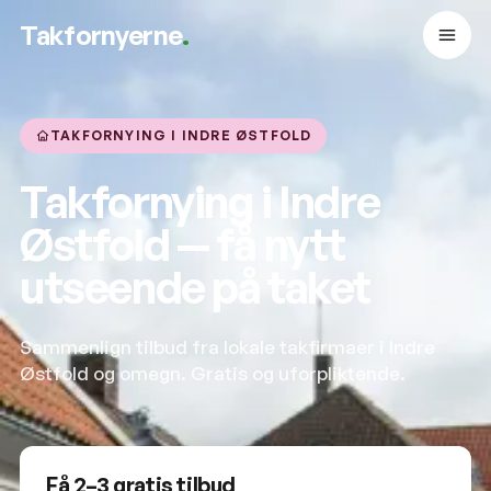
Takfornyerne
.
TAKFORNYING I INDRE ØSTFOLD
Takfornying i Indre
Østfold — få nytt
utseende på taket
Sammenlign tilbud fra lokale takfirmaer i Indre
Østfold og omegn. Gratis og uforpliktende.
Få 2–3 gratis tilbud