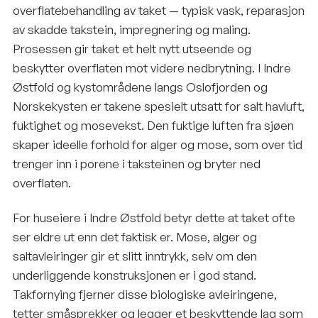
overflatebehandling av taket — typisk vask, reparasjon
av skadde takstein, impregnering og maling.
Prosessen gir taket et helt nytt utseende og
beskytter overflaten mot videre nedbrytning. I Indre
Østfold og kystområdene langs Oslofjorden og
Norskekysten er takene spesielt utsatt for salt havluft,
fuktighet og mosevekst. Den fuktige luften fra sjøen
skaper ideelle forhold for alger og mose, som over tid
trenger inn i porene i taksteinen og bryter ned
overflaten.
For huseiere i Indre Østfold betyr dette at taket ofte
ser eldre ut enn det faktisk er. Mose, alger og
saltavleiringer gir et slitt inntrykk, selv om den
underliggende konstruksjonen er i god stand.
Takfornying fjerner disse biologiske avleiringene,
tetter småsprekker og legger et beskyttende lag som