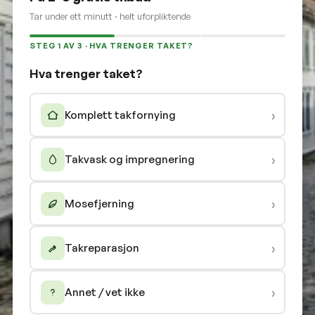
Tar under ett minutt · helt uforpliktende
STEG 1 AV 3 · HVA TRENGER TAKET?
Hva trenger taket?
›
Komplett takfornying
›
Takvask og impregnering
›
Mosefjerning
›
Takreparasjon
›
Annet / vet ikke