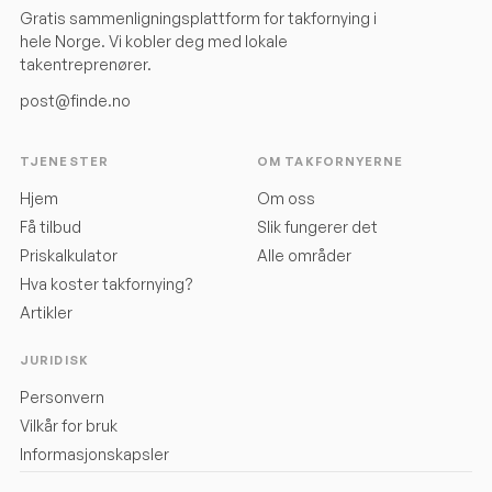
Gratis sammenligningsplattform for takfornying i
hele Norge. Vi kobler deg med lokale
takentreprenører.
post@finde.no
TJENESTER
OM TAKFORNYERNE
Hjem
Om oss
Få tilbud
Slik fungerer det
Priskalkulator
Alle områder
Hva koster takfornying?
Artikler
JURIDISK
Personvern
Vilkår for bruk
Informasjonskapsler