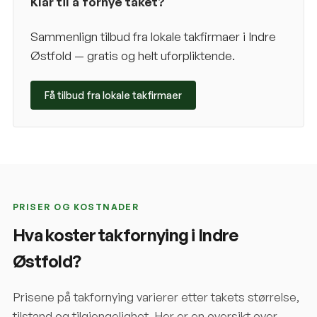
Klar til å fornye taket?
Sammenlign tilbud fra lokale takfirmaer i
Indre
Østfold
— gratis og helt uforpliktende.
Få tilbud fra lokale takfirmaer
PRISER OG KOSTNADER
Hva koster takfornying i
Indre
Østfold
?
Prisene på takfornying varierer etter takets størrelse,
tilstand og tilgjengelighet. Her er en oversikt over