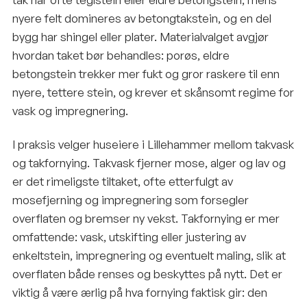
nyere felt domineres av betongtakstein, og en del
bygg har shingel eller plater. Materialvalget avgjør
hvordan taket bør behandles: porøs, eldre
betongstein trekker mer fukt og gror raskere til enn
nyere, tettere stein, og krever et skånsomt regime for
vask og impregnering.
I praksis velger huseiere i Lillehammer mellom takvask
og takfornying. Takvask fjerner mose, alger og lav og
er det rimeligste tiltaket, ofte etterfulgt av
mosefjerning og impregnering som forsegler
overflaten og bremser ny vekst. Takfornying er mer
omfattende: vask, utskifting eller justering av
enkeltstein, impregnering og eventuelt maling, slik at
overflaten både renses og beskyttes på nytt. Det er
viktig å være ærlig på hva fornying faktisk gir: den