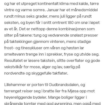
og har et utpreget kontinentalt klima med kalde, tørre
vintre og varme somre. Januar har et månedsmiddel
rundt minus seks grader, mens juli ligger på rundt
seksten, og byen får i snitt omtrent 180 cm snø i løpet
av et år. Det er nettopp denne kombinasjonen som
sliter på takene: tung og vedvarende snølast presser
på taktekkingen gjennom vinteren, mens stadige
frost- og tinesykluser om våren og høsten lar
smeltevann trenge inn i sprekker, fryse og utvide seg.
Resultatet er løsere takstein, slitte overflater og gode
vekstvilkår for mose, alger og lav, særlig på
nordvendte og skyggefulle takflater.
Lillehammer er porten til Gudbrandsdalen, og
terrenget reiser seg i bratte lier fra Mjøsa opp mot
høyereliggende bydeler. Mange boliger ligger i
skrånende tomter med god avrenning, men også med