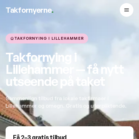
Takfornyerne
.
TAKFORNYING I LILLEHAMMER
Takfornying i
Lillehammer — få nytt
utseende på taket
Sammenlign tilbud fra lokale takfirmaer i
Lillehammer og omegn. Gratis og uforpliktende.
Få 2–3 gratis tilbud