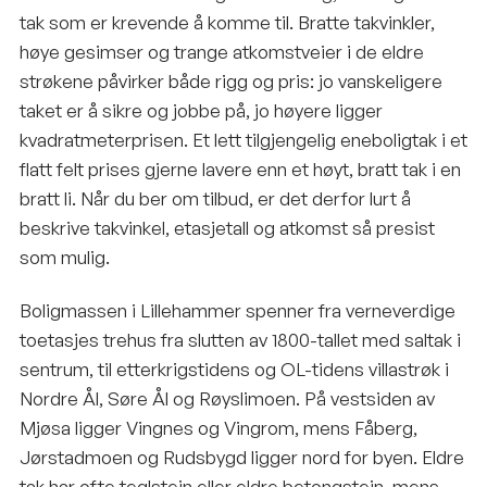
tak som er krevende å komme til. Bratte takvinkler,
høye gesimser og trange atkomstveier i de eldre
strøkene påvirker både rigg og pris: jo vanskeligere
taket er å sikre og jobbe på, jo høyere ligger
kvadratmeterprisen. Et lett tilgjengelig eneboligtak i et
flatt felt prises gjerne lavere enn et høyt, bratt tak i en
bratt li. Når du ber om tilbud, er det derfor lurt å
beskrive takvinkel, etasjetall og atkomst så presist
som mulig.
Boligmassen i Lillehammer spenner fra verneverdige
toetasjes trehus fra slutten av 1800-tallet med saltak i
sentrum, til etterkrigstidens og OL-tidens villastrøk i
Nordre Ål, Søre Ål og Røyslimoen. På vestsiden av
Mjøsa ligger Vingnes og Vingrom, mens Fåberg,
Jørstadmoen og Rudsbygd ligger nord for byen. Eldre
tak har ofte teglstein eller eldre betongstein, mens