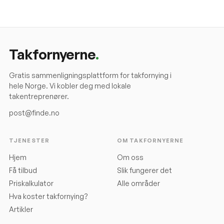
Takfornyerne
.
Gratis sammenligningsplattform for takfornying i
hele Norge. Vi kobler deg med lokale
takentreprenører.
post@finde.no
TJENESTER
OM TAKFORNYERNE
Hjem
Om oss
Få tilbud
Slik fungerer det
Priskalkulator
Alle områder
Hva koster takfornying?
Artikler