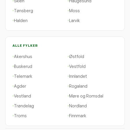
Skien
Haugesund
Tønsberg
Moss
Halden
Larvik
ALLE FYLKER
Akershus
Østfold
Buskerud
Vestfold
Telemark
Innlandet
Agder
Rogaland
Vestland
Møre og Romsdal
Trøndelag
Nordland
Troms
Finnmark