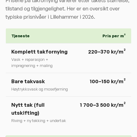
Prisene på takfornying varierer etter takets størrelse,
tilstand og tilgjengelighet. Her er en oversikt over
typiske prisnivåer i
Lillehammer
i 2026.
Tjeneste
Pris per m²
Komplett takfornying
220
–
370
kr/m²
Vask + reparasjon +
impregnering + maling
Bare takvask
100–150 kr/m²
Høytrykksvask og mosefjerning
Nytt tak (full
1 700–3 500 kr/m²
utskifting)
Riving + ny tekking + undertak