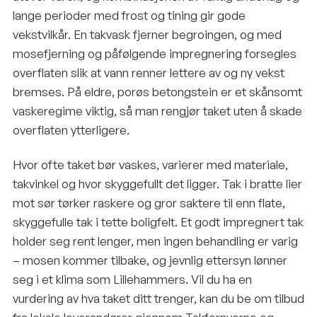
lange perioder med frost og tining gir gode
vekstvilkår. En takvask fjerner begroingen, og med
mosefjerning og påfølgende impregnering forsegles
overflaten slik at vann renner lettere av og ny vekst
bremses. På eldre, porøs betongstein er et skånsomt
vaskeregime viktig, så man rengjør taket uten å skade
overflaten ytterligere.
Hvor ofte taket bør vaskes, varierer med materiale,
takvinkel og hvor skyggefullt det ligger. Tak i bratte lier
mot sør tørker raskere og gror saktere til enn flate,
skyggefulle tak i tette boligfelt. Et godt impregnert tak
holder seg rent lenger, men ingen behandling er varig
– mosen kommer tilbake, og jevnlig ettersyn lønner
seg i et klima som Lillehammers. Vil du ha en
vurdering av hva taket ditt trenger, kan du be om tilbud