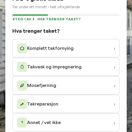
Tar under ett minutt · helt uforpliktende
STEG 1 AV 3 · HVA TRENGER TAKET?
Hva trenger taket?
›
Komplett takfornying
›
Takvask og impregnering
›
Mosefjerning
›
Takreparasjon
›
Annet / vet ikke