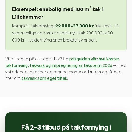
Eksempel: enebolig med 100 m² tak i
Lillehammer
Komplett takfornying:
22 000
–
37 000
kr
inkl. mva. Til
sammenligning koster et helt nytt tak 200 000–400
000 kr — takfornying er en brøkdel av prisen.
Vil du regne på ditt eget tak? Se
prisguiden vår: hva koster
takfornying, takvask og impregnering av takstein i 2026
— med
veiledende m²-priser og regneeksempler. Du kan også lese
mer om
takvask som eget tiltak
.
Få 2–3 tilbud på takfornying i