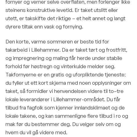
fornyer og verner selve overflaten, men forlenger ikke
steinens konstruktive levetid. Er taket utslitt eller
utett, er takskifte det riktige – et helt annet og langt
dyrere tiltak enn vask og fornying.
Den korte, varme sommeren er beste tid for
takarbeid i Lillehammer. Da er taket tørt og frostfritt,
og impregnering og maling får herde under stabile
forhold før høstregn og vinterkulde melder seg.
Takfornyerne er en gratis og uforpliktende tjeneste:
du fyller ut ett kort skjema med noen opplysninger om
taket, så formidler vi henvendelsen videre til to–tre
lokale leverandører i Lillehammer-området. Du får
tilbud fra fagfolk som kjenner innlandsklimaet og de
lokale takene, og kan sammenligne flere tilbud i ro og
mak før du bestemmer deg. Du velger selv om og
hvem du vil gå videre med.