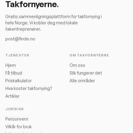
Takfornyerne
.
Gratis sammenligningsplattform for takfornying i
hele Norge. Vi kobler deg med lokale
takentreprenører.
post@finde.no
TJENESTER
OM TAKFORNYERNE
Hjem
Om oss
Få tilbud
Slik fungerer det
Priskalkulator
Alle områder
Hva koster takfornying?
Artikler
JURIDISK
Personvern
Vilkår for bruk