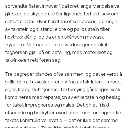
sørvendte flater. Innover i dalføret langs Mandalselva
gir skog og skyggefulle lier lignende forhold, selv om
saltlufta avtar. Hvor hardt taket kan vaskes, avhenger
av takstein og tilstand: eldre og porøs stein tåler
høytrykk dårlig, og da er en skånsom mykvask
tryggere. Nettopp dette er vurderinger en lokal
fagperson gjør på en befaring, med materialet og
takvinkelen rett foran seg.
Tre begreper blandes ofte sammen, og det er verdt å
skille dem. Takvask er rengjøring av takflaten — mose,
alger, lav og skitt fjernes. Takfornying går lenger: vask
kombineres med reparasjon av enkeltstein og beslag,
før taket impregneres og males. Det gir et friskt
utseende og beskytter overflaten, men forlenger ikke
takets konstruktive levetid — det er ikke det samme
som å bytte tak. Takskifte, altså full utskifting av