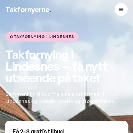
Takfornyerne
.
TAKFORNYING I LINDESNES
Takfornying i
Lindesnes — få nytt
utseende på taket
Sammenlign tilbud fra lokale takfirmaer i
Lindesnes og omegn. Gratis og uforpliktende.
Få 2–3 gratis tilbud