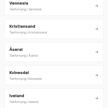
Vennesla
Takfornying i
Vennesla
Kristiansand
Takfornying i
Kristiansand
Åseral
Takfornying i
Åseral
Kvinesdal
Takfornying i
Kvinesdal
Iveland
Takfornying i
Iveland