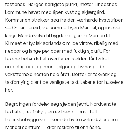
fastlands-Norges sørligste punkt, møter Lindesnes
kommune havet med åpen kyst og skjærgård.
Kommunen strekker seg fra den værharde kyststripen
ved Spangereid, via sommerbyen Mandal, og innover
langs Mandalselva til bygdene i gamle Marnardal.
Klimaet er typisk sørlandsk: milde vintre, rikelig med
nedbør og lange perioder med fuktig sjøluft. For
takene betyr det at overflaten sjelden får tørket
ordentlig opp, og mose, alger og lav har gode
vekstforhold nesten hele året. Derfor er takvask og
takfornying blant de vanligste taktiltakene for huseiere
her.
Begroingen fordeler seg sjelden jevnt. Nordvendte
takflater, tak i skyggen av trær og hus i tett
trehusbebyggelse — som de hvite sørlandshusene i
Mandal sentrum — gror raskere til enn åpne,