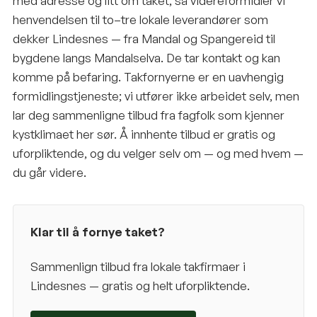
med adresse og litt om taket, så videreformidler vi
henvendelsen til to–tre lokale leverandører som
dekker Lindesnes — fra Mandal og Spangereid til
bygdene langs Mandalselva. De tar kontakt og kan
komme på befaring. Takfornyerne er en uavhengig
formidlingstjeneste; vi utfører ikke arbeidet selv, men
lar deg sammenligne tilbud fra fagfolk som kjenner
kystklimaet her sør. Å innhente tilbud er gratis og
uforpliktende, og du velger selv om — og med hvem —
du går videre.
Klar til å fornye taket?
Sammenlign tilbud fra lokale takfirmaer i
Lindesnes
— gratis og helt uforpliktende.