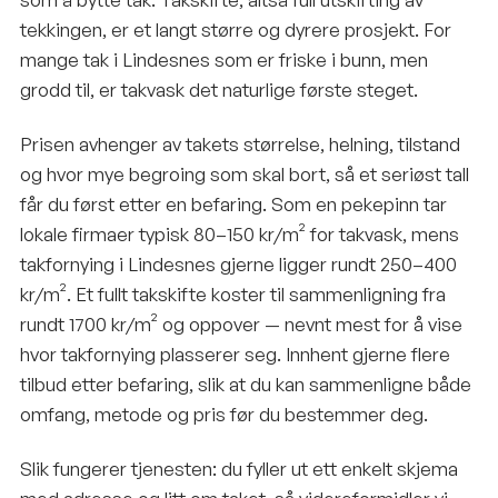
tekkingen, er et langt større og dyrere prosjekt. For
mange tak i Lindesnes som er friske i bunn, men
grodd til, er takvask det naturlige første steget.
Prisen avhenger av takets størrelse, helning, tilstand
og hvor mye begroing som skal bort, så et seriøst tall
får du først etter en befaring. Som en pekepinn tar
lokale firmaer typisk 80–150 kr/m² for takvask, mens
takfornying i Lindesnes gjerne ligger rundt 250–400
kr/m². Et fullt takskifte koster til sammenligning fra
rundt 1700 kr/m² og oppover — nevnt mest for å vise
hvor takfornying plasserer seg. Innhent gjerne flere
tilbud etter befaring, slik at du kan sammenligne både
omfang, metode og pris før du bestemmer deg.
Slik fungerer tjenesten: du fyller ut ett enkelt skjema