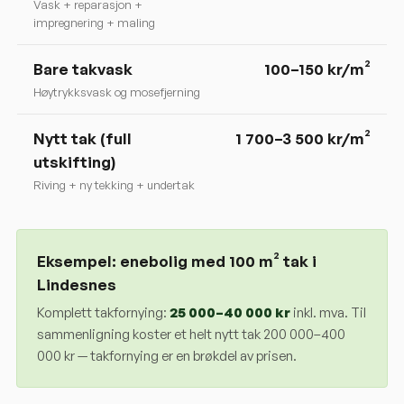
Vask + reparasjon +
impregnering + maling
Bare takvask
100–150 kr/m²
Høytrykksvask og mosefjerning
Nytt tak (full
1 700–3 500 kr/m²
utskifting)
Riving + ny tekking + undertak
Eksempel: enebolig med 100 m² tak i
Lindesnes
Komplett takfornying:
25 000
–
40 000
kr
inkl. mva. Til
sammenligning koster et helt nytt tak 200 000–400
000 kr — takfornying er en brøkdel av prisen.