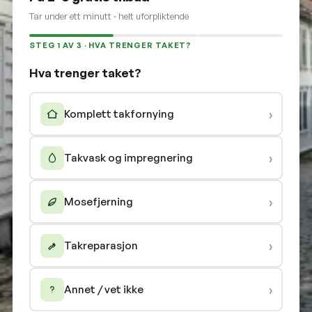
Tar under ett minutt · helt uforpliktende
STEG 1 AV 3 · HVA TRENGER TAKET?
Hva trenger taket?
›
Komplett takfornying
›
Takvask og impregnering
›
Mosefjerning
›
Takreparasjon
›
Annet / vet ikke