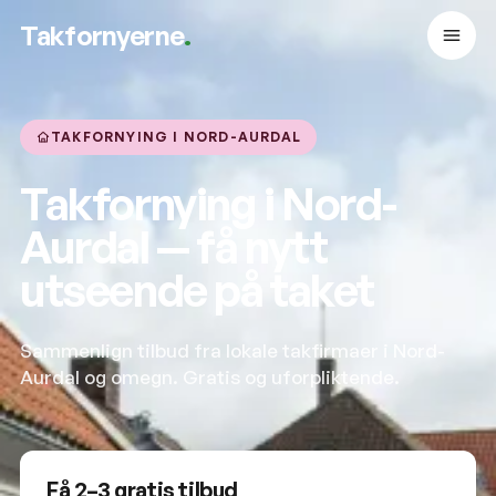
Takfornyerne
.
TAKFORNYING I NORD-AURDAL
Takfornying i Nord-
Aurdal — få nytt
utseende på taket
Sammenlign tilbud fra lokale takfirmaer i Nord-
Aurdal og omegn. Gratis og uforpliktende.
Få 2–3 gratis tilbud