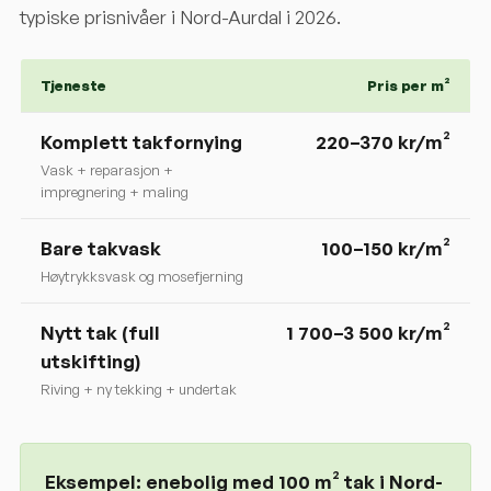
typiske prisnivåer i
Nord-Aurdal
i 2026.
Tjeneste
Pris per m²
Komplett takfornying
220
–
370
kr/m²
Vask + reparasjon +
impregnering + maling
Bare takvask
100–150 kr/m²
Høytrykksvask og mosefjerning
Nytt tak (full
1 700–3 500 kr/m²
utskifting)
Riving + ny tekking + undertak
Eksempel: enebolig med 100 m² tak i
Nord-