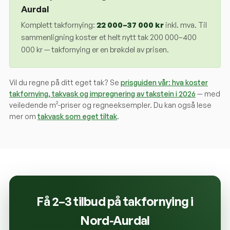
Aurdal
Komplett takfornying:
22 000
–
37 000
kr
inkl. mva. Til
sammenligning koster et helt nytt tak 200 000–400
000 kr — takfornying er en brøkdel av prisen.
Vil du regne på ditt eget tak? Se
prisguiden vår: hva koster
takfornying, takvask og impregnering av takstein i 2026
— med
veiledende m²-priser og regneeksempler. Du kan også lese
mer om
takvask som eget tiltak
.
Få 2–3 tilbud på takfornying i
Nord-Aurdal