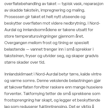
overflatebehandling av taket — typisk vask, reparasjon
av skadde takstein, impregnering og maling.
Prosessen gir taket et helt nytt utseende og
beskytter overflaten mot videre nedbrytning. I Nord-
Aurdal og innlandsområdene er takene utsatt for
store temperatursvingninger gjennom året.
Overgangen mellom frost og tining er spesielt
belastende — vannet trenger inn i små sprekker i
taksteinen, fryser og utvider seg, og skaper gradvis
større skader over tid.
Innlandsklimaet i Nord-Aurdal betyr tørre, kalde vintre
og varme somre. Denne vekslende belastningen gjør
at takoverflaten forvitrer raskere enn mange huseiere
forventer. Takfornying tetter de små sprekkene som
frostsprengning har skapt, og legger et beskyttende
lag som reduserer fuktinntrenging. Det er viktig å