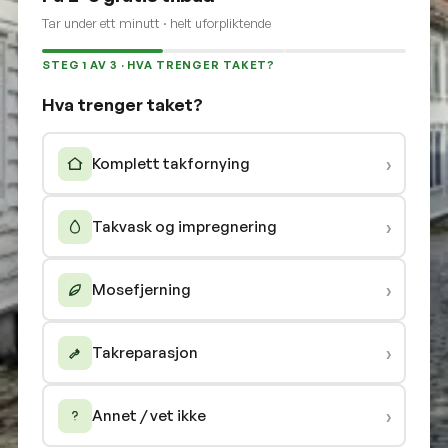
Tar under ett minutt · helt uforpliktende
STEG 1 AV 3 · HVA TRENGER TAKET?
Hva trenger taket?
›
Komplett takfornying
›
Takvask og impregnering
›
Mosefjerning
›
Takreparasjon
›
Annet / vet ikke