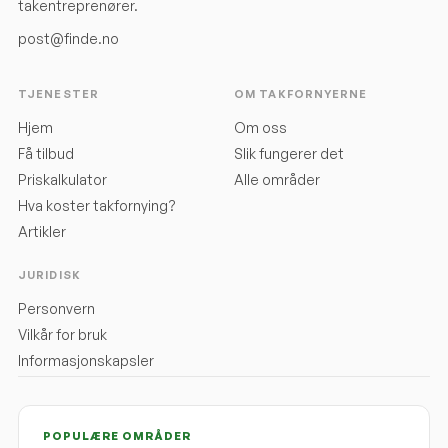
takentreprenører.
post@finde.no
TJENESTER
OM TAKFORNYERNE
Hjem
Om oss
Få tilbud
Slik fungerer det
Priskalkulator
Alle områder
Hva koster takfornying?
Artikler
JURIDISK
Personvern
Vilkår for bruk
Informasjonskapsler
POPULÆRE OMRÅDER