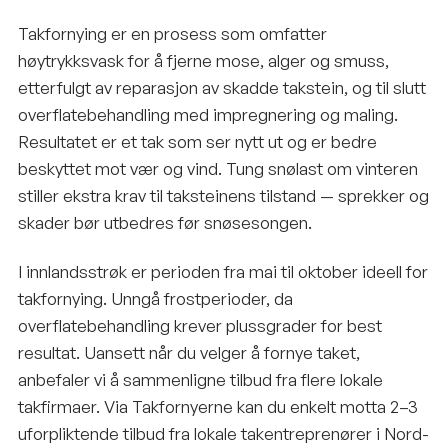
Takfornying er en prosess som omfatter
høytrykksvask for å fjerne mose, alger og smuss,
etterfulgt av reparasjon av skadde takstein, og til slutt
overflatebehandling med impregnering og maling.
Resultatet er et tak som ser nytt ut og er bedre
beskyttet mot vær og vind. Tung snølast om vinteren
stiller ekstra krav til taksteinens tilstand — sprekker og
skader bør utbedres før snøsesongen.
I innlandsstrøk er perioden fra mai til oktober ideell for
takfornying. Unngå frostperioder, da
overflatebehandling krever plussgrader for best
resultat. Uansett når du velger å fornye taket,
anbefaler vi å sammenligne tilbud fra flere lokale
takfirmaer. Via Takfornyerne kan du enkelt motta 2–3
uforpliktende tilbud fra lokale takentreprenører i Nord-