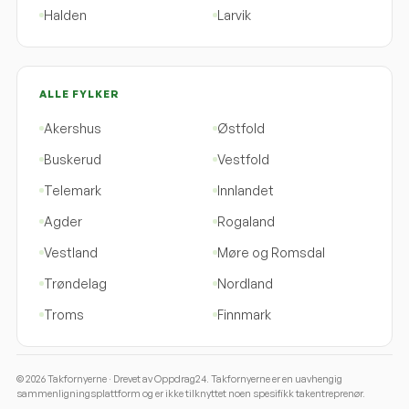
Halden
Larvik
ALLE FYLKER
Akershus
Østfold
Buskerud
Vestfold
Telemark
Innlandet
Agder
Rogaland
Vestland
Møre og Romsdal
Trøndelag
Nordland
Troms
Finnmark
© 2026
Takfornyerne
· Drevet av
Oppdrag24
. Takfornyerne er en uavhengig
sammenligningsplattform og er ikke tilknyttet noen spesifikk takentreprenør.