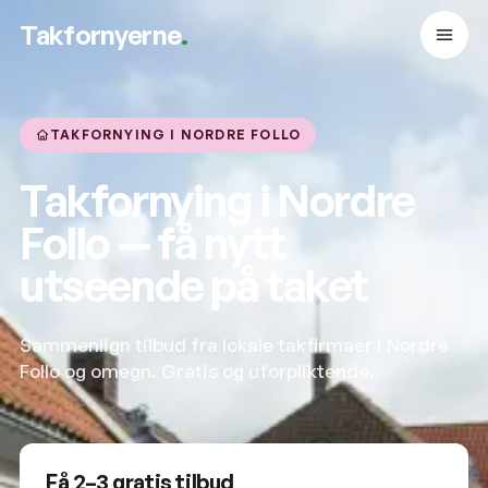
Takfornyerne
.
TAKFORNYING I NORDRE FOLLO
Takfornying i Nordre
Follo — få nytt
utseende på taket
Sammenlign tilbud fra lokale takfirmaer i Nordre
Follo og omegn. Gratis og uforpliktende.
Få 2–3 gratis tilbud