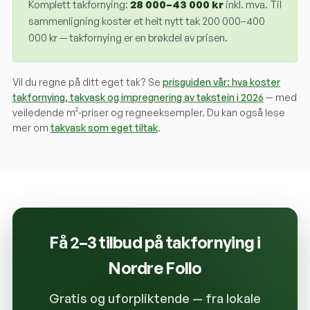
Komplett takfornying:
28 000
–
43 000
kr
inkl. mva. Til
sammenligning koster et helt nytt tak 200 000–400
000 kr — takfornying er en brøkdel av prisen.
Vil du regne på ditt eget tak? Se
prisguiden vår: hva koster
takfornying, takvask og impregnering av takstein i 2026
— med
veiledende m²-priser og regneeksempler. Du kan også lese
mer om
takvask som eget tiltak
.
Få 2–3 tilbud på takfornying i
Nordre Follo
Gratis og uforpliktende — fra lokale