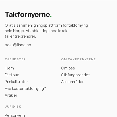
Takfornyerne
.
Gratis sammenligningsplattform for takfornying i
hele Norge. Vi kobler deg med lokale
takentreprenører.
post@finde.no
TJENESTER
OM TAKFORNYERNE
Hjem
Om oss
Få tilbud
Slik fungerer det
Priskalkulator
Alle områder
Hva koster takfornying?
Artikler
JURIDISK
Personvern