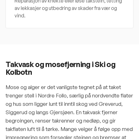
Reparasjon av knekte eller løse takstein, tetting
av lekkasjer og utbedring av skader fra vær og
vind.
Takvask og mosefjerning i Ski og
Kolbotn
Mose og alger er det vanligste tegnet på at taket
trenger stell i Nordre Follo, særlig på nordvendte flater
og hus som ligger lunt til inntil skog ved Greverud,
Siggerud og langs Gjersjøen. En takvask fjerner
begroingen, renser takrenner og nedløp, og gir
takflaten luft til å tørke. Mange velger å følge opp med
impregnering som forsegler steinen og bremser at