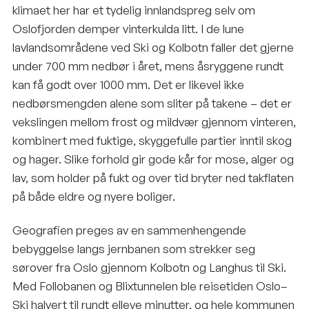
klimaet her har et tydelig innlandspreg selv om
Oslofjorden demper vinterkulda litt. I de lune
lavlandsområdene ved Ski og Kolbotn faller det gjerne
under 700 mm nedbør i året, mens åsryggene rundt
kan få godt over 1000 mm. Det er likevel ikke
nedbørsmengden alene som sliter på takene – det er
vekslingen mellom frost og mildvær gjennom vinteren,
kombinert med fuktige, skyggefulle partier inntil skog
og hager. Slike forhold gir gode kår for mose, alger og
lav, som holder på fukt og over tid bryter ned takflaten
på både eldre og nyere boliger.
Geografien preges av en sammenhengende
bebyggelse langs jernbanen som strekker seg
sørover fra Oslo gjennom Kolbotn og Langhus til Ski.
Med Follobanen og Blixtunnelen ble reisetiden Oslo–
Ski halvert til rundt elleve minutter, og hele kommunen