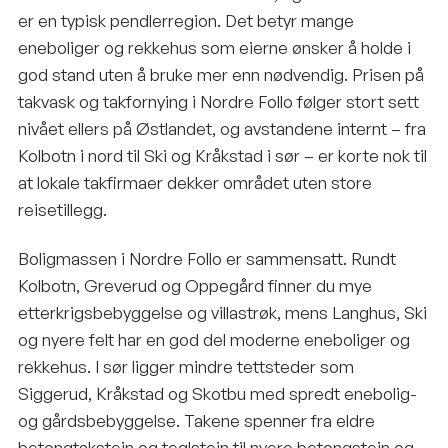
er en typisk pendlerregion. Det betyr mange
eneboliger og rekkehus som eierne ønsker å holde i
god stand uten å bruke mer enn nødvendig. Prisen på
takvask og takfornying i Nordre Follo følger stort sett
nivået ellers på Østlandet, og avstandene internt – fra
Kolbotn i nord til Ski og Kråkstad i sør – er korte nok til
at lokale takfirmaer dekker området uten store
reisetillegg.
Boligmassen i Nordre Follo er sammensatt. Rundt
Kolbotn, Greverud og Oppegård finner du mye
etterkrigsbebyggelse og villastrøk, mens Langhus, Ski
og nyere felt har en god del moderne eneboliger og
rekkehus. I sør ligger mindre tettsteder som
Siggerud, Kråkstad og Skotbu med spredt enebolig-
og gårdsbebyggelse. Takene spenner fra eldre
betongtakstein og teglstein til nyere betongstein og