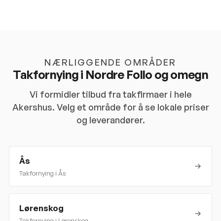
NÆRLIGGENDE OMRÅDER
Takfornying i
Nordre Follo
og omegn
Vi formidler tilbud fra takfirmaer i hele
Akershus
. Velg et område for å se lokale priser
og leverandører.
Ås
Takfornying i
Ås
Lørenskog
Takfornying i
Lørenskog