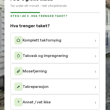
Tar under ett minutt · helt uforpliktende
STEG 1 AV 3 · HVA TRENGER TAKET?
Hva trenger taket?
›
Komplett takfornying
›
Takvask og impregnering
›
Mosefjerning
›
Takreparasjon
›
Annet / vet ikke