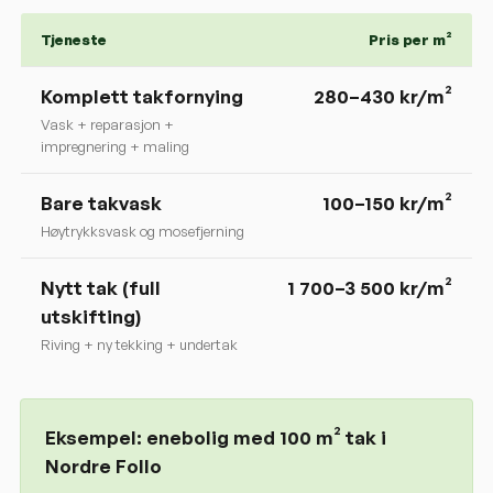
Tjeneste
Pris per m²
Komplett takfornying
280
–
430
kr/m²
Vask + reparasjon +
impregnering + maling
Bare takvask
100–150 kr/m²
Høytrykksvask og mosefjerning
Nytt tak (full
1 700–3 500 kr/m²
utskifting)
Riving + ny tekking + undertak
Eksempel: enebolig med 100 m² tak i
Nordre Follo