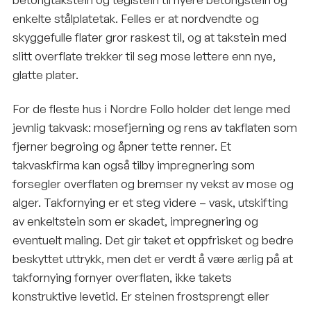
enkelte stålplatetak. Felles er at nordvendte og
skyggefulle flater gror raskest til, og at takstein med
slitt overflate trekker til seg mose lettere enn nye,
glatte plater.
For de fleste hus i Nordre Follo holder det lenge med
jevnlig takvask: mosefjerning og rens av takflaten som
fjerner begroing og åpner tette renner. Et
takvaskfirma kan også tilby impregnering som
forsegler overflaten og bremser ny vekst av mose og
alger. Takfornying er et steg videre – vask, utskifting
av enkeltstein som er skadet, impregnering og
eventuelt maling. Det gir taket et oppfrisket og bedre
beskyttet uttrykk, men det er verdt å være ærlig på at
takfornying fornyer overflaten, ikke takets
konstruktive levetid. Er steinen frostsprengt eller