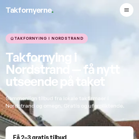
Takfornyerne
.
TAKFORNYING I NORDSTRAND
Takfornying i
Nordstrand — få nytt
utseende på taket
Sammenlign tilbud fra lokale takfirmaer i
Nordstrand og omegn. Gratis og uforpliktende.
Få 2–3 gratis tilbud