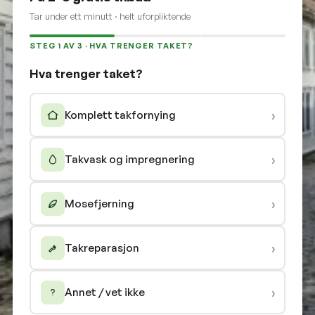
Tar under ett minutt · helt uforpliktende
STEG 1 AV 3 · HVA TRENGER TAKET?
Hva trenger taket?
›
Komplett takfornying
›
Takvask og impregnering
›
Mosefjerning
›
Takreparasjon
›
Annet / vet ikke