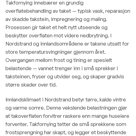
Takfornying innebærer en grundig
overflatebehandling av taket — typisk vask, reparasjon
av skadde takstein, impregnering og maling.
Prosessen gir taket et helt nytt utseende og
beskytter overflaten mot videre nedbrytning. I
Nordstrand og innlandsområdene er takene utsatt for
store temperatursvingninger gjennom året.
Overgangen mellom frost og tining er spesielt
belastende — vannet trenger inn i små sprekker i
taksteinen, fryser og utvider seg, og skaper gradvis
større skader over tid.
Innlandsklimaet i Nordstrand betyr tørre, kalde vintre
og varme somre. Denne vekslende belastningen gjør
at takoverflaten forvitrer raskere enn mange huseiere
forventer. Takfornying tetter de små sprekkene som
frostsprengning har skapt, og legger et beskyttende