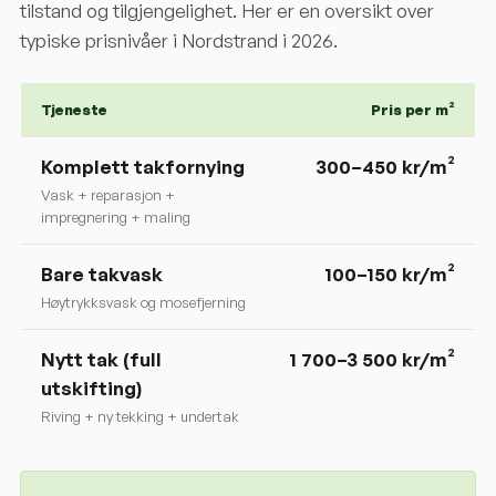
tilstand og tilgjengelighet. Her er en oversikt over
typiske prisnivåer i
Nordstrand
i 2026.
Tjeneste
Pris per m²
Komplett takfornying
300
–
450
kr/m²
Vask + reparasjon +
impregnering + maling
Bare takvask
100–150 kr/m²
Høytrykksvask og mosefjerning
Nytt tak (full
1 700–3 500 kr/m²
utskifting)
Riving + ny tekking + undertak