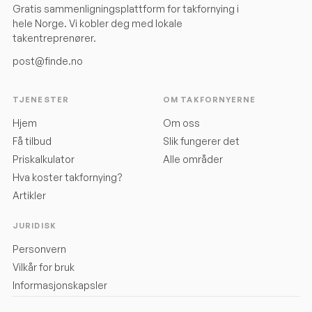
Gratis sammenligningsplattform for takfornying i
hele Norge. Vi kobler deg med lokale
takentreprenører.
post@finde.no
TJENESTER
OM TAKFORNYERNE
Hjem
Om oss
Få tilbud
Slik fungerer det
Priskalkulator
Alle områder
Hva koster takfornying?
Artikler
JURIDISK
Personvern
Vilkår for bruk
Informasjonskapsler