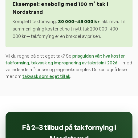
Eksempel: enebolig med 100 m² tak i
Nordstrand
Komplett takfornying:
30 000
–
45 000
kr
inkl. mva. Til
sammenligning koster et helt nytt tak 200 000–400
000 kr — takfornying er en brøkdel av prisen.
Vil du regne på ditt eget tak? Se
prisguiden vår: hva koster
takfornying, takvask og impregnering av takstein i 2026
— med
veiledende m²-priser og regneeksempler. Du kan også lese
mer om
takvask som eget tiltak
.
Få 2–3 tilbud på takfornying i