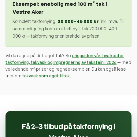
Eksempel: enebolig med 100 m² tak i
Vestre Aker
Komplett takfornying:
30 000
–
45 000
kr
inkl. mva. Til
sammenligning koster et helt nytt tak 200 000–400
000 kr — takfornying er en brøkdel av prisen.
Vil du regne på ditt eget tak? Se
prisguiden vår: hva koster
takfornying, takvask og impregnering av takstein i 2026
— med
veiledende m²-priser og regneeksempler. Du kan også lese
mer om
takvask som eget tiltak
.
Få 2–3 tilbud på takfornying i