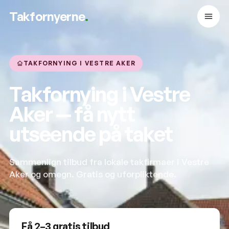
Takfornyerne
.
TAKFORNYING I VESTRE AKER
Takfornying i Vestre
Aker — få nytt
utseende på taket
Sammenlign tilbud fra lokale takfirmaer i Vestre
Aker og omegn. Gratis og uforpliktende.
Få 2–3 gratis tilbud