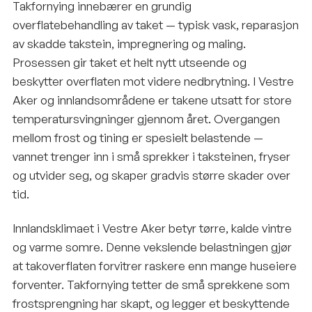
Takfornying innebærer en grundig
overflatebehandling av taket — typisk vask, reparasjon
av skadde takstein, impregnering og maling.
Prosessen gir taket et helt nytt utseende og
beskytter overflaten mot videre nedbrytning. I Vestre
Aker og innlandsområdene er takene utsatt for store
temperatursvingninger gjennom året. Overgangen
mellom frost og tining er spesielt belastende —
vannet trenger inn i små sprekker i taksteinen, fryser
og utvider seg, og skaper gradvis større skader over
tid.
Innlandsklimaet i Vestre Aker betyr tørre, kalde vintre
og varme somre. Denne vekslende belastningen gjør
at takoverflaten forvitrer raskere enn mange huseiere
forventer. Takfornying tetter de små sprekkene som
frostsprengning har skapt, og legger et beskyttende