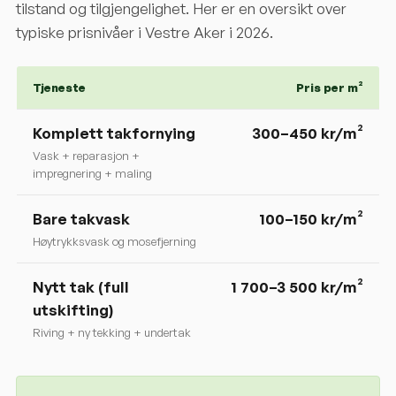
tilstand og tilgjengelighet. Her er en oversikt over
typiske prisnivåer i
Vestre Aker
i 2026.
Tjeneste
Pris per m²
Komplett takfornying
300
–
450
kr/m²
Vask + reparasjon +
impregnering + maling
Bare takvask
100–150 kr/m²
Høytrykksvask og mosefjerning
Nytt tak (full
1 700–3 500 kr/m²
utskifting)
Riving + ny tekking + undertak