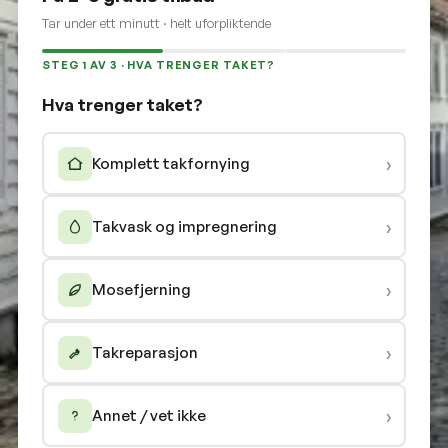
Tar under ett minutt · helt uforpliktende
STEG 1 AV 3 · HVA TRENGER TAKET?
Hva trenger taket?
›
Komplett takfornying
›
Takvask og impregnering
›
Mosefjerning
›
Takreparasjon
›
Annet / vet ikke