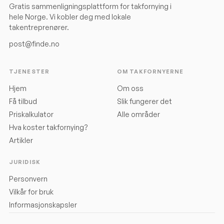
Gratis sammenligningsplattform for takfornying i
hele Norge. Vi kobler deg med lokale
takentreprenører.
post@finde.no
TJENESTER
OM TAKFORNYERNE
Hjem
Om oss
Få tilbud
Slik fungerer det
Priskalkulator
Alle områder
Hva koster takfornying?
Artikler
JURIDISK
Personvern
Vilkår for bruk
Informasjonskapsler