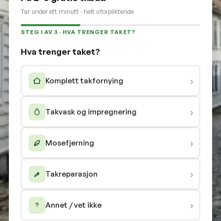
Tar under ett minutt · helt uforpliktende
STEG 1 AV 3 · HVA TRENGER TAKET?
Hva trenger taket?
›
Komplett takfornying
›
Takvask og impregnering
›
Mosefjerning
›
Takreparasjon
›
Annet / vet ikke