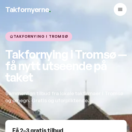
Takfornyerne
.
TAKFORNYING I TROMSØ
Takfornying i Tromsø —
få nytt utseende på
taket
Sammenlign tilbud fra lokale takfirmaer i Tromsø
og omegn. Gratis og uforpliktende.
Få 2–3 gratis tilbud