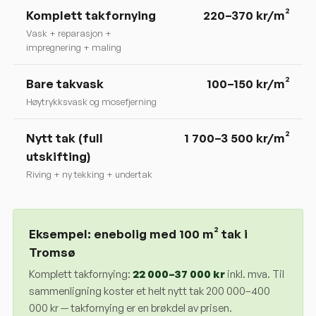
Komplett takfornying
220
–
370
kr/m²
Vask + reparasjon +
impregnering + maling
Bare takvask
100–150 kr/m²
Høytrykksvask og mosefjerning
Nytt tak (full
1 700–3 500 kr/m²
utskifting)
Riving + ny tekking + undertak
Eksempel: enebolig med 100 m² tak i
Tromsø
Komplett takfornying:
22 000
–
37 000
kr
inkl. mva. Til
sammenligning koster et helt nytt tak 200 000–400
000 kr — takfornying er en brøkdel av prisen.