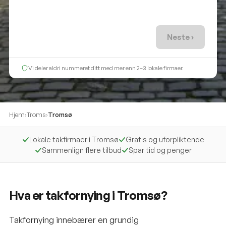
Neste ›
Vi deler aldri nummeret ditt med mer enn 2–3 lokale firmaer.
Hjem
›
Troms
›
Tromsø
Lokale takfirmaer i Tromsø
Gratis og uforpliktende
Sammenlign flere tilbud
Spar tid og penger
Hva er takfornying i Tromsø?
Takfornying innebærer en grundig