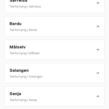
Sørreisa
Takfornying i
Sørreisa
Bardu
Takfornying i
Bardu
Målselv
Takfornying i
Målselv
Salangen
Takfornying i
Salangen
Senja
Takfornying i
Senja