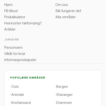
Hjem
Om oss
Få tilbud
Slik fungerer det
Priskalkulator
Alle områder
Hva koster takfornying?
Artikler
JURIDISK
Personvern
Vilkår for bruk
Informasjonskapsler
POPULÆRE OMRÅDER
Oslo
Bergen
Arendal
Stavanger
Kristiansand
Drammen