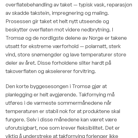
overflatebehandling av taket — typisk vask, reparasjon
av skadde takstein, impregnering og maling.
Prosessen gir taket et helt nytt utseende og
beskytter overflaten mot videre nedbrytning. I
Tromsø og de nordligste delene av Norge er takene
utsatt for ekstreme værforhold — polarnatt, sterk
vind, store snømengder og lave temperaturer store
deler av året. Disse forholdene sliter hardt på
takoverflaten og akselererer forvitring.
Den korte byggesesongen i Tromsø gjør at
planlegging er helt avgjørende. Takfornying må
utføres i de varmeste sommermånedene når
temperaturen er stabil nok for at produktene skal
fungere. Selv i disse månedene kan været være
uforutsigbart, noe som krever fleksibilitet. Det er
viktig å understreke at takfornying forlenger ikke