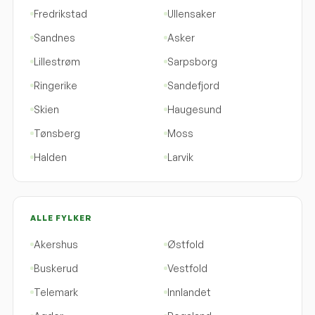
Fredrikstad
Ullensaker
Sandnes
Asker
Lillestrøm
Sarpsborg
Ringerike
Sandefjord
Skien
Haugesund
Tønsberg
Moss
Halden
Larvik
ALLE FYLKER
Akershus
Østfold
Buskerud
Vestfold
Telemark
Innlandet