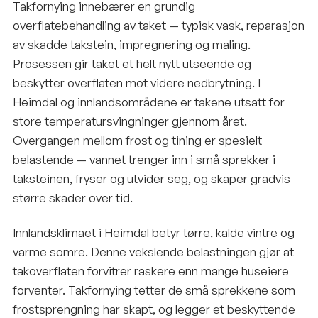
Takfornying innebærer en grundig
overflatebehandling av taket — typisk vask, reparasjon
av skadde takstein, impregnering og maling.
Prosessen gir taket et helt nytt utseende og
beskytter overflaten mot videre nedbrytning. I
Heimdal og innlandsområdene er takene utsatt for
store temperatursvingninger gjennom året.
Overgangen mellom frost og tining er spesielt
belastende — vannet trenger inn i små sprekker i
taksteinen, fryser og utvider seg, og skaper gradvis
større skader over tid.
Innlandsklimaet i Heimdal betyr tørre, kalde vintre og
varme somre. Denne vekslende belastningen gjør at
takoverflaten forvitrer raskere enn mange huseiere
forventer. Takfornying tetter de små sprekkene som
frostsprengning har skapt, og legger et beskyttende