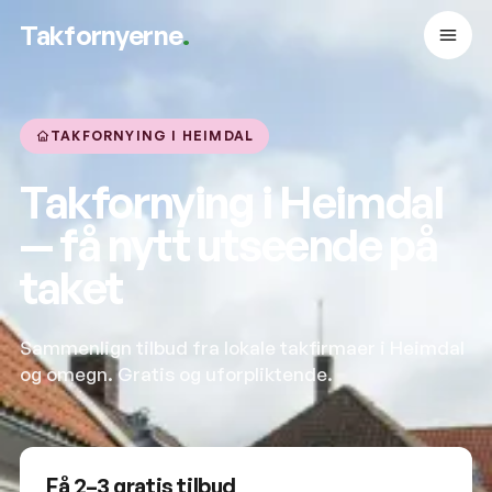
Takfornyerne
.
TAKFORNYING I HEIMDAL
Takfornying i Heimdal
— få nytt utseende på
taket
Sammenlign tilbud fra lokale takfirmaer i Heimdal
og omegn. Gratis og uforpliktende.
Få 2–3 gratis tilbud