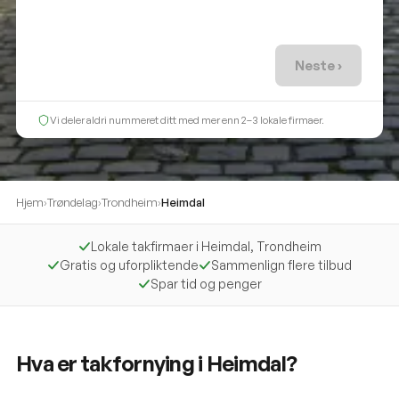
Neste ›
Vi deler aldri nummeret ditt med mer enn 2–3 lokale firmaer.
Hjem
›
Trøndelag
›
Trondheim
›
Heimdal
Lokale takfirmaer i Heimdal, Trondheim
Gratis og uforpliktende
Sammenlign flere tilbud
Spar tid og penger
Hva er takfornying i Heimdal?