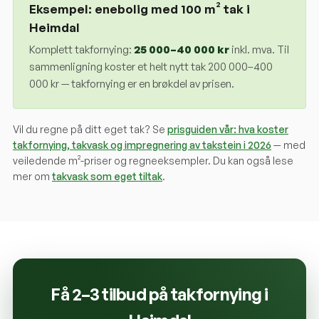
Eksempel: enebolig med 100 m² tak i
Heimdal
Komplett takfornying:
25 000
–
40 000
kr
inkl. mva. Til
sammenligning koster et helt nytt tak 200 000–400
000 kr — takfornying er en brøkdel av prisen.
Vil du regne på ditt eget tak? Se
prisguiden vår: hva koster
takfornying, takvask og impregnering av takstein i 2026
— med
veiledende m²-priser og regneeksempler. Du kan også lese
mer om
takvask som eget tiltak
.
Få 2–3 tilbud på takfornying i