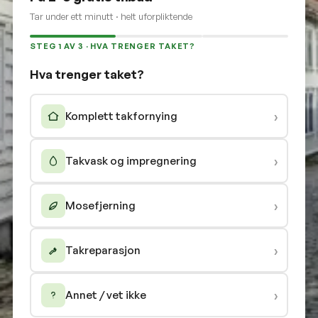
Tar under ett minutt · helt uforpliktende
STEG 1 AV 3 · HVA TRENGER TAKET?
Hva trenger taket?
›
Komplett takfornying
›
Takvask og impregnering
›
Mosefjerning
›
Takreparasjon
›
Annet / vet ikke