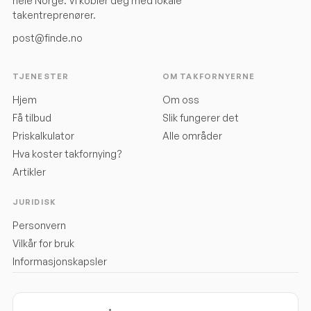
hele Norge. Vi kobler deg med lokale
takentreprenører.
post@finde.no
TJENESTER
OM TAKFORNYERNE
Hjem
Om oss
Få tilbud
Slik fungerer det
Priskalkulator
Alle områder
Hva koster takfornying?
Artikler
JURIDISK
Personvern
Vilkår for bruk
Informasjonskapsler