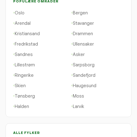
POPULÆRE OMRÅDER
Oslo
Bergen
Arendal
Stavanger
Kristiansand
Drammen
Fredrikstad
Ullensaker
Sandnes
Asker
Lillestrøm
Sarpsborg
Ringerike
Sandefjord
Skien
Haugesund
Tønsberg
Moss
Halden
Larvik
ALLE FYLKER