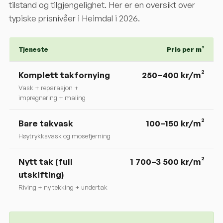
tilstand og tilgjengelighet. Her er en oversikt over
typiske prisnivåer i
Heimdal
i 2026.
Tjeneste
Pris per m²
Komplett takfornying
250
–
400
kr/m²
Vask + reparasjon +
impregnering + maling
Bare takvask
100–150 kr/m²
Høytrykksvask og mosefjerning
Nytt tak (full
1 700–3 500 kr/m²
utskifting)
Riving + ny tekking + undertak