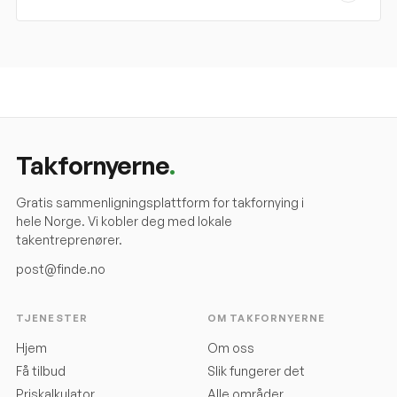
Takfornyerne
.
Gratis sammenligningsplattform for takfornying i
hele Norge. Vi kobler deg med lokale
takentreprenører.
post@finde.no
TJENESTER
OM TAKFORNYERNE
Hjem
Om oss
Få tilbud
Slik fungerer det
Priskalkulator
Alle områder