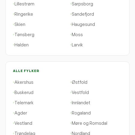
Lillestrøm
Sarpsborg
Ringerike
Sandefjord
Skien
Haugesund
Tønsberg
Moss
Halden
Larvik
ALLE FYLKER
Akershus
Østfold
Buskerud
Vestfold
Telemark
Innlandet
Agder
Rogaland
Vestland
Møre og Romsdal
Trøndelag
Nordland