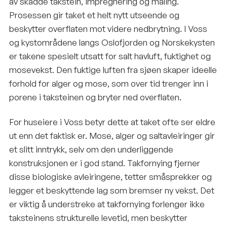
av skadde takstein, impregnering og maling.
Prosessen gir taket et helt nytt utseende og
beskytter overflaten mot videre nedbrytning. I Voss
og kystområdene langs Oslofjorden og Norskekysten
er takene spesielt utsatt for salt havluft, fuktighet og
mosevekst. Den fuktige luften fra sjøen skaper ideelle
forhold for alger og mose, som over tid trenger inn i
porene i taksteinen og bryter ned overflaten.
For huseiere i Voss betyr dette at taket ofte ser eldre
ut enn det faktisk er. Mose, alger og saltavleiringer gir
et slitt inntrykk, selv om den underliggende
konstruksjonen er i god stand. Takfornying fjerner
disse biologiske avleiringene, tetter småsprekker og
legger et beskyttende lag som bremser ny vekst. Det
er viktig å understreke at takfornying forlenger ikke
taksteinens strukturelle levetid, men beskytter