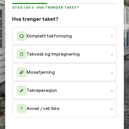
STEG 1 AV 3 · HVA TRENGER TAKET?
Hva trenger taket?
›
Komplett takfornying
›
Takvask og impregnering
›
Mosefjerning
›
Takreparasjon
›
Annet / vet ikke