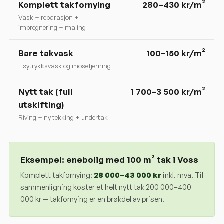
Komplett takfornying
280
–
430
kr/m²
Vask + reparasjon +
impregnering + maling
Bare takvask
100–150 kr/m²
Høytrykksvask og mosefjerning
Nytt tak (full
1 700–3 500 kr/m²
utskifting)
Riving + ny tekking + undertak
Eksempel: enebolig med 100 m² tak i
Voss
Komplett takfornying:
28 000
–
43 000
kr
inkl. mva. Til
sammenligning koster et helt nytt tak 200 000–400
000 kr — takfornying er en brøkdel av prisen.