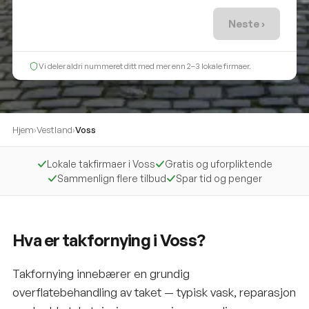
Neste ›
Vi deler aldri nummeret ditt med mer enn 2–3 lokale firmaer.
Hjem
›
Vestland
›
Voss
Lokale takfirmaer i Voss
Gratis og uforpliktende
Sammenlign flere tilbud
Spar tid og penger
Hva er takfornying i Voss?
Takfornying innebærer en grundig
overflatebehandling av taket — typisk vask, reparasjon