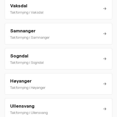
Vaksdal
Takfornying i
Vaksdal
Samnanger
Takfornying i
Samnanger
Sogndal
Takfornying i
Sogndal
Høyanger
Takfornying i
Høyanger
Ullensvang
Takfornying i
Ullensvang