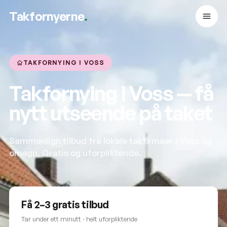
Takfornyerne
.
TAKFORNYING I VOSS
Takfornying i Voss — få
nytt utseende på taket
Sammenlign tilbud fra lokale takfirmaer i Voss og
omegn. Gratis og uforpliktende.
Få 2–3 gratis tilbud
Tar under ett minutt · helt uforpliktende