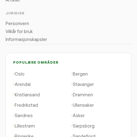
JURIDISK
Personvern
Vilkår for bruk
Informasjonskapsler
POPULÆRE OMRÅDER
Oslo
Bergen
Arendal
Stavanger
Kristiansand
Drammen
Fredrikstad
Ullensaker
Sandnes
Asker
Lillestrøm
Sarpsborg
Ringerike
Sandefjord