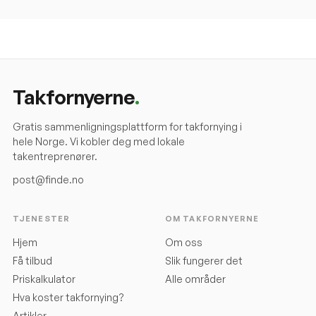
Takfornyerne
.
Gratis sammenligningsplattform for takfornying i
hele Norge. Vi kobler deg med lokale
takentreprenører.
post@finde.no
TJENESTER
OM TAKFORNYERNE
Hjem
Om oss
Få tilbud
Slik fungerer det
Priskalkulator
Alle områder
Hva koster takfornying?
Artikler