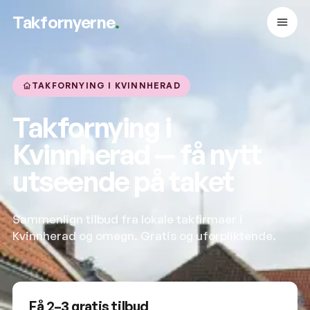
Takfornyerne
.
TAKFORNYING I KVINNHERAD
Takfornying i
Kvinnherad — få nytt
utseende på taket
Sammenlign tilbud fra lokale takfirmaer i
Kvinnherad og omegn. Gratis og uforpliktende.
Få 2–3 gratis tilbud