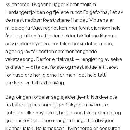
Kvinnherad. Bygdene ligger klemt mellom
Hardangerfjorden og fjellene rundt Folgefonna, i et av
de mest nedbørrike strøkene i landet. Vintrene er
milde og fuktige, regnet kommer jevnt gjennom hele
året, og luften fra fjorden holder takflatene klamme
selv mellom bygene. For taket betyr det at mose,
alger og lav får nesten sammenhengende
vekstsesong. Derfor er takvask — rengjøring av selve
takflaten — ofte det første og mest aktuelle tiltaket
for huseiere her, gjerne før man i det hele tatt
vurderer en full takfornying.
Begroingen fordeler seg sjelden jevnt. Nordvendte
takflater, og hus som ligger i skyggen av bratte
fjellsider eller høye trær, holder seg fuktige lengst og
gror raskest til — noe mange i trange fjordbygder
kjenner igjen. Boligmassen i Kvinnherad er dessuten