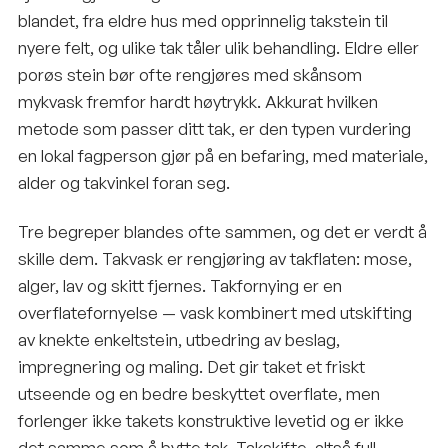
blandet, fra eldre hus med opprinnelig takstein til
nyere felt, og ulike tak tåler ulik behandling. Eldre eller
porøs stein bør ofte rengjøres med skånsom
mykvask fremfor hardt høytrykk. Akkurat hvilken
metode som passer ditt tak, er den typen vurdering
en lokal fagperson gjør på en befaring, med materiale,
alder og takvinkel foran seg.
Tre begreper blandes ofte sammen, og det er verdt å
skille dem. Takvask er rengjøring av takflaten: mose,
alger, lav og skitt fjernes. Takfornying er en
overflatefornyelse — vask kombinert med utskifting
av knekte enkeltstein, utbedring av beslag,
impregnering og maling. Det gir taket et friskt
utseende og en bedre beskyttet overflate, men
forlenger ikke takets konstruktive levetid og er ikke
det samme som å bytte tak. Takskifte, altså full