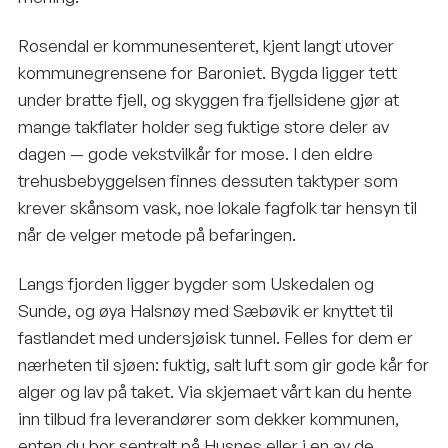
Rosendal er kommunesenteret, kjent langt utover
kommunegrensene for Baroniet. Bygda ligger tett
under bratte fjell, og skyggen fra fjellsidene gjør at
mange takflater holder seg fuktige store deler av
dagen — gode vekstvilkår for mose. I den eldre
trehusbebyggelsen finnes dessuten taktyper som
krever skånsom vask, noe lokale fagfolk tar hensyn til
når de velger metode på befaringen.
Langs fjorden ligger bygder som Uskedalen og
Sunde, og øya Halsnøy med Sæbøvik er knyttet til
fastlandet med undersjøisk tunnel. Felles for dem er
nærheten til sjøen: fuktig, salt luft som gir gode kår for
alger og lav på taket. Via skjemaet vårt kan du hente
inn tilbud fra leverandører som dekker kommunen,
enten du bor sentralt på Husnes eller i en av de