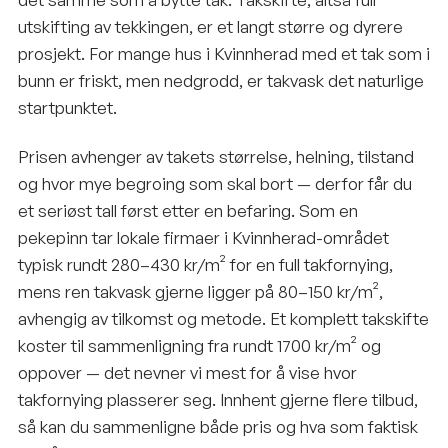
utskifting av tekkingen, er et langt større og dyrere
prosjekt. For mange hus i Kvinnherad med et tak som i
bunn er friskt, men nedgrodd, er takvask det naturlige
startpunktet.
Prisen avhenger av takets størrelse, helning, tilstand
og hvor mye begroing som skal bort — derfor får du
et seriøst tall først etter en befaring. Som en
pekepinn tar lokale firmaer i Kvinnherad-området
typisk rundt 280–430 kr/m² for en full takfornying,
mens ren takvask gjerne ligger på 80–150 kr/m²,
avhengig av tilkomst og metode. Et komplett takskifte
koster til sammenligning fra rundt 1700 kr/m² og
oppover — det nevner vi mest for å vise hvor
takfornying plasserer seg. Innhent gjerne flere tilbud,
så kan du sammenligne både pris og hva som faktisk