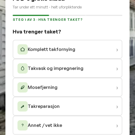
Tar under ett minutt · helt uforpliktende
STEG 1 AV 3 · HVA TRENGER TAKET?
Hva trenger taket?
›
Komplett takfornying
›
Takvask og impregnering
›
Mosefjerning
›
Takreparasjon
›
Annet / vet ikke