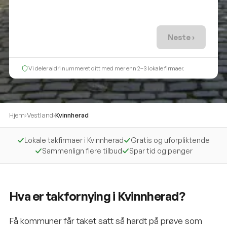
Neste ›
Vi deler aldri nummeret ditt med mer enn 2–3 lokale firmaer.
Hjem
›
Vestland
›
Kvinnherad
Lokale takfirmaer i Kvinnherad
Gratis og uforpliktende
Sammenlign flere tilbud
Spar tid og penger
Hva er takfornying i Kvinnherad?
Få kommuner får taket satt så hardt på prøve som