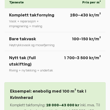
Tjeneste
Pris per m²
Komplett takfornying
280
–
430
kr/m²
Vask + reparasjon +
impregnering + maling
Bare takvask
100–150 kr/m²
Høytrykksvask og mosefjerning
Nytt tak (full
1 700–3 500 kr/m²
utskifting)
Riving + ny tekking + undertak
Eksempel: enebolig med 100 m² tak i
Kvinnherad
Komplett takfornying:
28 000
–
43 000
kr
inkl. mva. Til