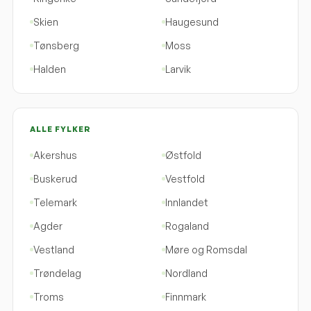
Skien
Haugesund
Tønsberg
Moss
Halden
Larvik
ALLE FYLKER
Akershus
Østfold
Buskerud
Vestfold
Telemark
Innlandet
Agder
Rogaland
Vestland
Møre og Romsdal
Trøndelag
Nordland
Troms
Finnmark