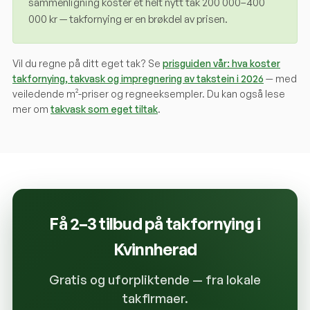
sammenligning koster et helt nytt tak 200 000–400
000 kr — takfornying er en brøkdel av prisen.
Vil du regne på ditt eget tak? Se
prisguiden vår: hva koster
takfornying, takvask og impregnering av takstein i 2026
— med
veiledende m²-priser og regneeksempler. Du kan også lese
mer om
takvask som eget tiltak
.
Få 2–3 tilbud på takfornying i
Kvinnherad
Gratis og uforpliktende — fra lokale
takfirmaer.