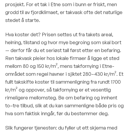
prosjekt. For et tak i Etne som i bunn er friskt, men
grodd til av fjordklimaet, er takvask ofte det naturlige
stedet å starte.
Hva koster det? Prisen settes ut fra takets areal,
helning, tilstand og hvor mye begroing som skal bort
— derfor får du et seriøst tall først etter en befaring.
Ren takvask pleier hos lokale firmaer å ligge et sted
mellom 80 og 150 kr/m², mens takfornying i Etne-
området som regel havner i sjiktet 280–430 kr/m². Et
fullt takskifte koster til sammenligning fra rundt 1700
kr/m² og oppover, så takfornying er et vesentlig
rimeligere mellomsteg. Be om befaring og innhent
to–tre tilbud, slik at du kan sammenligne både pris og
hva som faktisk inngår, før du bestemmer deg.
Slik fungerer tjenesten: du fyller ut ett skjema med