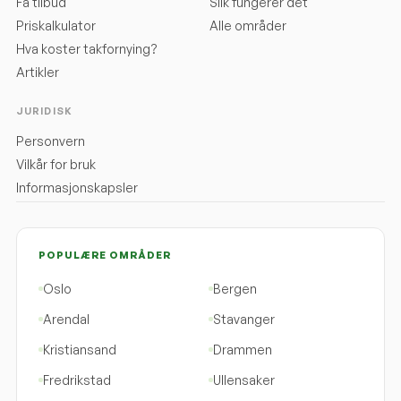
Få tilbud
Slik fungerer det
Priskalkulator
Alle områder
Hva koster takfornying?
Artikler
JURIDISK
Personvern
Vilkår for bruk
Informasjonskapsler
POPULÆRE OMRÅDER
Oslo
Bergen
Arendal
Stavanger
Kristiansand
Drammen
Fredrikstad
Ullensaker