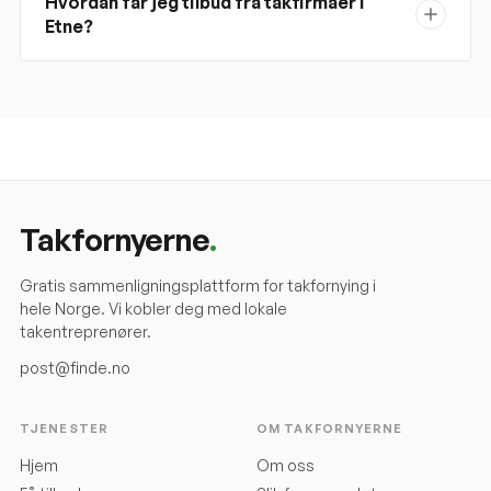
Hvordan får jeg tilbud fra takfirmaer i
Etne?
Takfornyerne
.
Gratis sammenligningsplattform for takfornying i
hele Norge. Vi kobler deg med lokale
takentreprenører.
post@finde.no
TJENESTER
OM TAKFORNYERNE
Hjem
Om oss