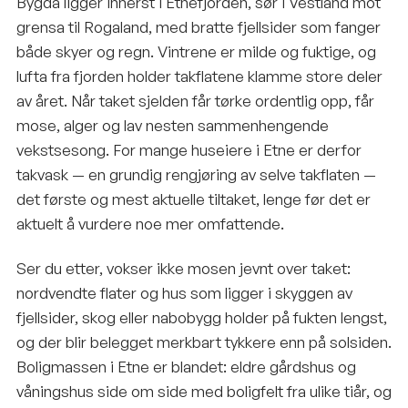
Bygda ligger innerst i Etnefjorden, sør i Vestland mot
grensa til Rogaland, med bratte fjellsider som fanger
både skyer og regn. Vintrene er milde og fuktige, og
lufta fra fjorden holder takflatene klamme store deler
av året. Når taket sjelden får tørke ordentlig opp, får
mose, alger og lav nesten sammenhengende
vekstsesong. For mange huseiere i Etne er derfor
takvask — en grundig rengjøring av selve takflaten —
det første og mest aktuelle tiltaket, lenge før det er
aktuelt å vurdere noe mer omfattende.
Ser du etter, vokser ikke mosen jevnt over taket:
nordvendte flater og hus som ligger i skyggen av
fjellsider, skog eller nabobygg holder på fukten lengst,
og der blir belegget merkbart tykkere enn på solsiden.
Boligmassen i Etne er blandet: eldre gårdshus og
våningshus side om side med boligfelt fra ulike tiår, og