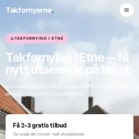
Takfornyerne
.
TAKFORNYING I ETNE
Takfornying i Etne — få
nytt utseende på taket
Sammenlign tilbud fra lokale takfirmaer i Etne og
omegn. Gratis og uforpliktende.
Få 2–3 gratis tilbud
Tar under ett minutt · helt uforpliktende