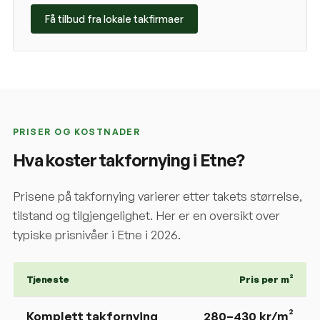
Få tilbud fra lokale takfirmaer
PRISER OG KOSTNADER
Hva koster takfornying i
Etne
?
Prisene på takfornying varierer etter takets størrelse,
tilstand og tilgjengelighet. Her er en oversikt over
typiske prisnivåer i
Etne
i 2026.
Tjeneste
Pris per m²
Komplett takfornying
280
–
430
kr/m²