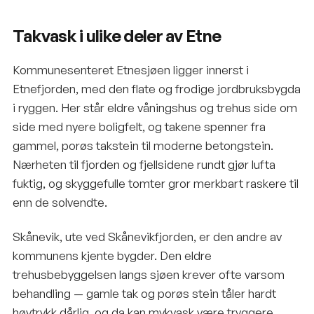
Takvask i ulike deler av Etne
Kommunesenteret Etnesjøen ligger innerst i
Etnefjorden, med den flate og frodige jordbruksbygda
i ryggen. Her står eldre våningshus og trehus side om
side med nyere boligfelt, og takene spenner fra
gammel, porøs takstein til moderne betongstein.
Nærheten til fjorden og fjellsidene rundt gjør lufta
fuktig, og skyggefulle tomter gror merkbart raskere til
enn de solvendte.
Skånevik, ute ved Skånevikfjorden, er den andre av
kommunens kjente bygder. Den eldre
trehusbebyggelsen langs sjøen krever ofte varsom
behandling — gamle tak og porøs stein tåler hardt
høytrykk dårlig, og da kan mykvask være tryggere.