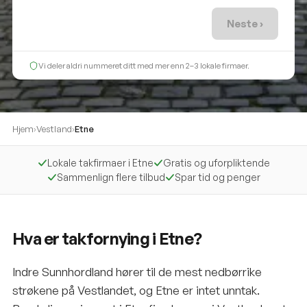
Neste ›
Vi deler aldri nummeret ditt med mer enn 2–3 lokale firmaer.
Hjem
›
Vestland
›
Etne
Lokale takfirmaer i Etne
Gratis og uforpliktende
Sammenlign flere tilbud
Spar tid og penger
Hva er takfornying i Etne?
Indre Sunnhordland hører til de mest nedbørrike
strøkene på Vestlandet, og Etne er intet unntak.