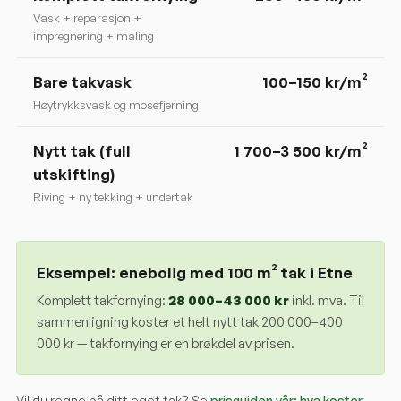
Vask + reparasjon +
impregnering + maling
Bare takvask
100–150 kr/m²
Høytrykksvask og mosefjerning
Nytt tak (full
1 700–3 500 kr/m²
utskifting)
Riving + ny tekking + undertak
Eksempel: enebolig med 100 m² tak i
Etne
Komplett takfornying:
28 000
–
43 000
kr
inkl. mva. Til
sammenligning koster et helt nytt tak 200 000–400
000 kr — takfornying er en brøkdel av prisen.
Vil du regne på ditt eget tak? Se
prisguiden vår: hva koster