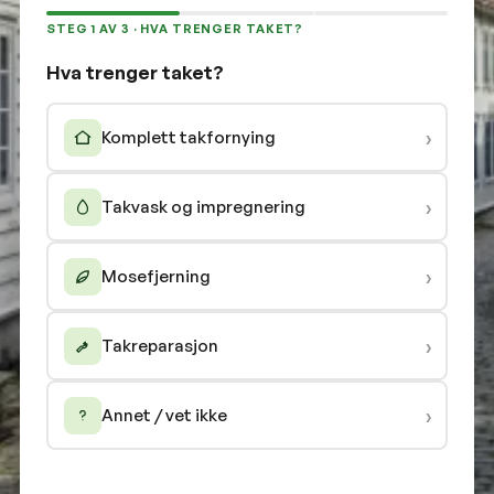
STEG 1 AV 3 · HVA TRENGER TAKET?
Hva trenger taket?
›
Komplett takfornying
›
Takvask og impregnering
›
Mosefjerning
›
Takreparasjon
›
Annet / vet ikke