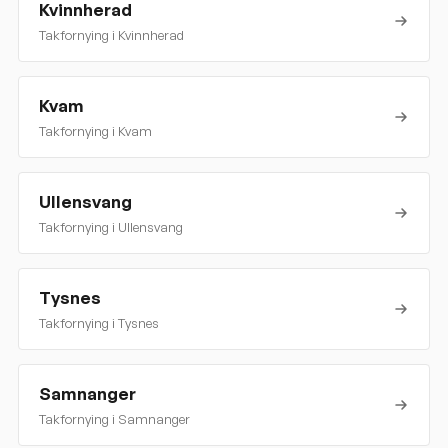
Kvinnherad
Takfornying i
Kvinnherad
Kvam
Takfornying i
Kvam
Ullensvang
Takfornying i
Ullensvang
Tysnes
Takfornying i
Tysnes
Samnanger
Takfornying i
Samnanger