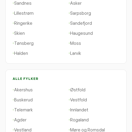
Sandnes
Asker
Lillestrøm
Sarpsborg
Ringerike
Sandefjord
Skien
Haugesund
Tønsberg
Moss
Halden
Larvik
ALLE FYLKER
Akershus
Østfold
Buskerud
Vestfold
Telemark
Innlandet
Agder
Rogaland
Vestland
Møre og Romsdal