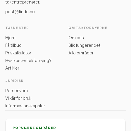
takentreprenører.
post@finde.no
TJENESTER
OM TAKFORNYERNE
Hjem
Om oss
Få tilbud
Slik fungerer det
Priskalkulator
Alle områder
Hva koster takfornying?
Artikler
JURIDISK
Personvern
Vilkår for bruk
Informasjonskapsler
POPULÆRE OMRÅDER