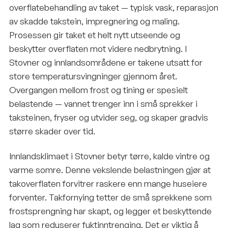
overflatebehandling av taket — typisk vask, reparasjon
av skadde takstein, impregnering og maling.
Prosessen gir taket et helt nytt utseende og
beskytter overflaten mot videre nedbrytning. I
Stovner og innlandsområdene er takene utsatt for
store temperatursvingninger gjennom året.
Overgangen mellom frost og tining er spesielt
belastende — vannet trenger inn i små sprekker i
taksteinen, fryser og utvider seg, og skaper gradvis
større skader over tid.
Innlandsklimaet i Stovner betyr tørre, kalde vintre og
varme somre. Denne vekslende belastningen gjør at
takoverflaten forvitrer raskere enn mange huseiere
forventer. Takfornying tetter de små sprekkene som
frostsprengning har skapt, og legger et beskyttende
lag som reduserer fuktinntrenging. Det er viktig å