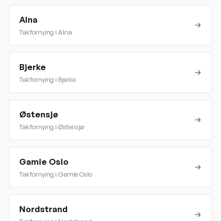
Alna
Takfornying i
Alna
Bjerke
Takfornying i
Bjerke
Østensjø
Takfornying i
Østensjø
Gamle Oslo
Takfornying i
Gamle Oslo
Nordstrand