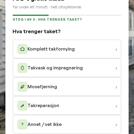
Tar under ett minutt · helt uforpliktende
STEG 1 AV 3 · HVA TRENGER TAKET?
Hva trenger taket?
›
Komplett takfornying
›
Takvask og impregnering
›
Mosefjerning
›
Takreparasjon
›
Annet / vet ikke