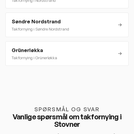
Takfornying i
Nordstrand
Søndre Nordstrand
Takfornying i
Søndre Nordstrand
Grünerløkka
Takfornying i
Grünerløkka
SPØRSMÅL OG SVAR
Vanlige spørsmål om takfornying i
Stovner