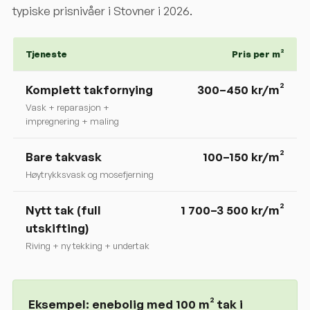
typiske prisnivåer i
Stovner
i 2026.
Tjeneste
Pris per m²
Komplett takfornying
300
–
450
kr/m²
Vask + reparasjon +
impregnering + maling
Bare takvask
100–150 kr/m²
Høytrykksvask og mosefjerning
Nytt tak (full
1 700–3 500 kr/m²
utskifting)
Riving + ny tekking + undertak
Eksempel: enebolig med 100 m² tak i