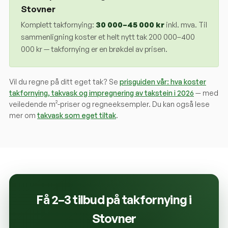
Stovner
Komplett takfornying:
30 000
–
45 000
kr
inkl. mva. Til
sammenligning koster et helt nytt tak 200 000–400
000 kr — takfornying er en brøkdel av prisen.
Vil du regne på ditt eget tak? Se
prisguiden vår: hva koster
takfornying, takvask og impregnering av takstein i 2026
— med
veiledende m²-priser og regneeksempler. Du kan også lese
mer om
takvask som eget tiltak
.
Få 2–3 tilbud på takfornying i
Stovner