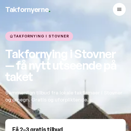
Takfornyerne
.
TAKFORNYING I STOVNER
Takfornying i Stovner
— få nytt utseende på
taket
Sammenlign tilbud fra lokale takfirmaer i Stovner
og omegn. Gratis og uforpliktende.
Få 2–3 gratis tilbud