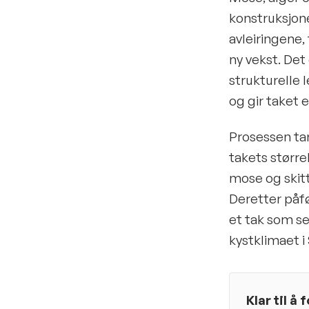
konstruksjone
avleiringene
ny vekst. Det
strukturelle 
og gir taket 
Prosessen tar
takets større
mose og skitt
Deretter påfø
et tak som s
kystklimaet i 
Klar til å