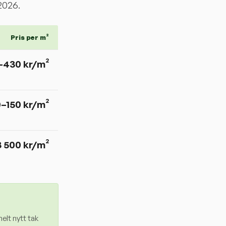
2026.
Pris per m²
–
430
kr/m²
0–150 kr/m²
3 500 kr/m²
elt nytt tak