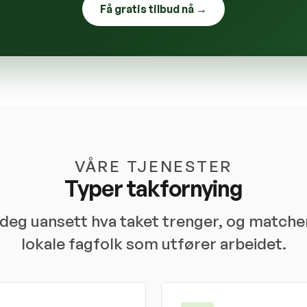
Få gratis tilbud nå →
VÅRE TJENESTER
Typer takfornying
r deg uansett hva taket trenger, og match
lokale fagfolk som utfører arbeidet.