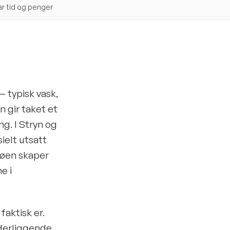
r tid og penger
 typisk vask,
 gir taket et
g. I Stryn og
ielt utsatt
sjøen skaper
e i
faktisk er.
nderliggende