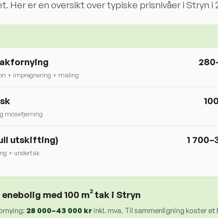
t. Her er en oversikt over typiske prisnivåer i
Stryn
i 
takfornying
280
on + impregnering + maling
ask
10
g mosefjerning
ull utskifting)
1 700–
ing + undertak
 enebolig med 100 m² tak i
Stryn
ornying:
28 000
–
43 000
kr
inkl. mva. Til sammenligning koster et h