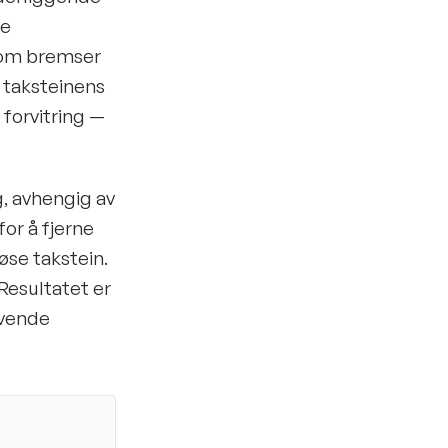
ke
 som bremser
e taksteinens
 forvitring —
g, avhengig av
or å fjerne
øse takstein.
Resultatet er
evende