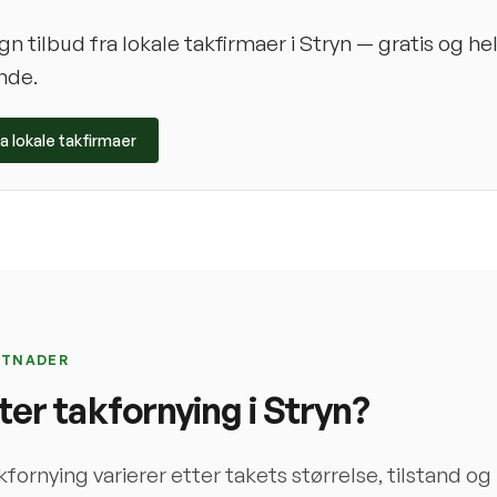
 tilbud fra lokale takfirmaer i
Stryn
— gratis og he
nde.
ra lokale takfirmaer
STNADER
ter takfornying i
Stryn
?
kfornying varierer etter takets størrelse, tilstand og