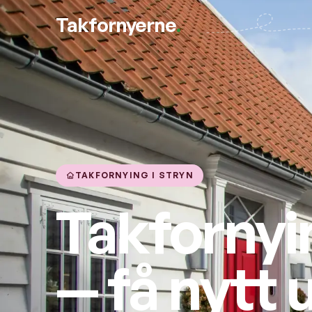
Takfornyerne
.
TAKFORNYING I STRYN
Takfornyin
— få nytt