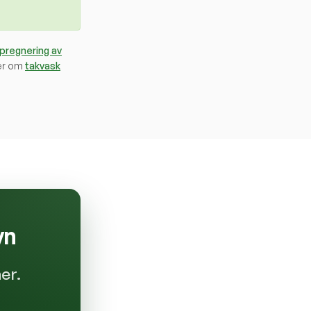
mpregnering av
er om
takvask
yn
er.