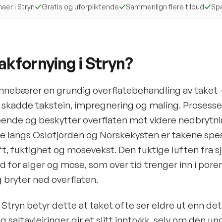
maer i Stryn
Gratis og uforpliktende
Sammenlign flere tilbud
Spa
akfornying i Stryn?
nnebærer en grundig overflatebehandling av taket —
 skadde takstein, impregnering og maling. Prosessen
eende og beskytter overflaten mot videre nedbrytnin
 langs Oslofjorden og Norskekysten er takene spes
uft, fuktighet og mosevekst. Den fuktige luften fra 
ld for alger og mose, som over tid trenger inn i poren
 bryter ned overflaten.
 Stryn betyr dette at taket ofte ser eldre ut enn det 
g saltavleiringer gir et slitt inntrykk, selv om den u