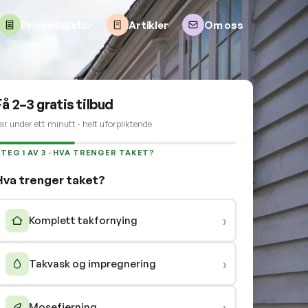
Priskalkulator
Artikler
Om oss
Få 2–3 gratis tilbud
ar under ett minutt · helt uforpliktende
TEG 1 AV 3 · HVA TRENGER TAKET?
Hva trenger taket?
›
Komplett takfornying
›
Takvask og impregnering
›
Mosefjerning