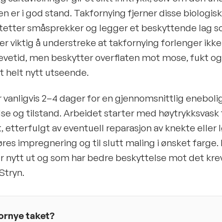
n er i god stand. Takfornying fjerner disse biologis
, tetter småsprekker og legger et beskyttende lag
 er viktig å understreke at takfornying forlenger ikk
levetid, men beskytter overflaten mot mose, fukt og
et helt nytt utseende.
 vanligvis 2–4 dager for en gjennomsnittlig eneboli
lse og tilstand. Arbeidet starter med høytrykksvask f
, etterfulgt av eventuell reparasjon av knekte eller l
res impregnering og til slutt maling i ønsket farge. 
er nytt ut og som har bedre beskyttelse mot det kr
Stryn.
 fornye taket?