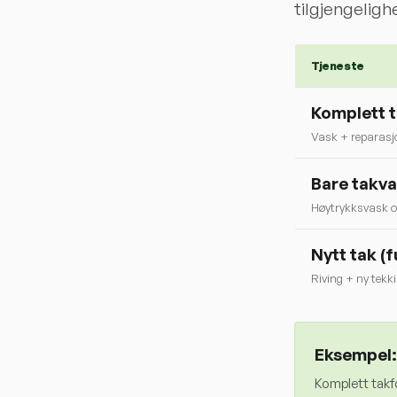
tilgjengelighe
Tjeneste
Komplett 
Vask + reparasj
Bare takv
Høytrykksvask o
Nytt tak (f
Riving + ny tekk
Eksempel:
Komplett takf