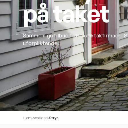
på taket
Sammenlign tilbud fra lokale takfirmaer i 
uforpliktende.
Hjem
›
Vestland
›
Stryn