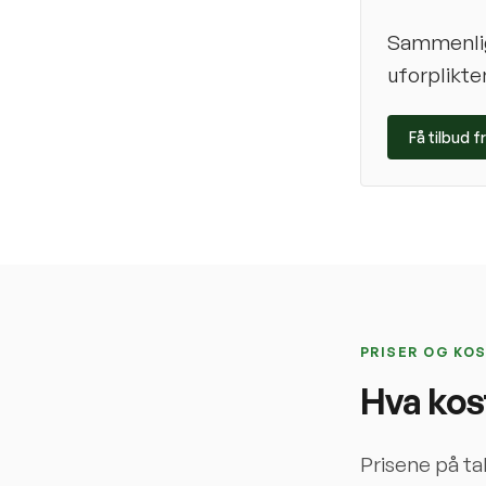
Sammenlign
uforplikte
Få tilbud f
PRISER OG KO
Hva kos
Prisene på ta