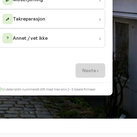
›
Takreparasjon
›
Annet / vet ikke
Neste ›
Vi deler aldri nummeret ditt med mer enn 2–3 lokale firmaer.