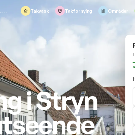
Takvask
Takfornying
Områder
T
S
g i Stryn
 utseende