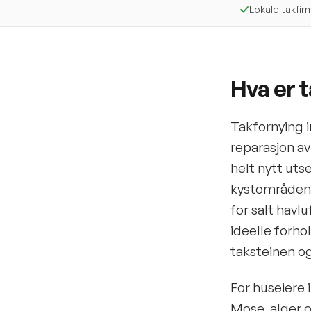
Lokale takfir
Hva er t
Takfornying i
reparasjon av
helt nytt uts
kystområdene
for salt havl
ideelle forho
taksteinen og
For huseiere i
Mose, alger o