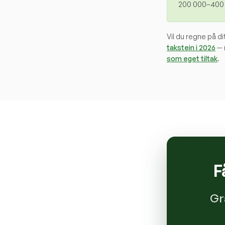
200 000–400 0
Vil du regne på d
takstein i 2026
— 
som eget tiltak
.
F
Gr