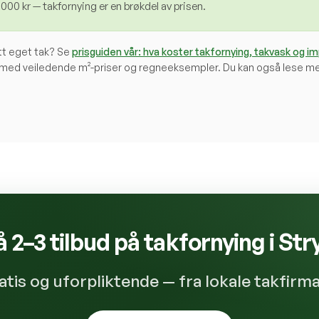
00 kr — takfornying er en brøkdel av prisen.
itt eget tak? Se
prisguiden vår: hva koster takfornying, takvask og i
med veiledende m²-priser og regneeksempler. Du kan også lese m
å 2–3 tilbud på takfornying i
Str
atis og uforpliktende — fra lokale takfirma